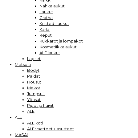
Kaikki
Nahkalaukut
Laukut
Gratha
Knitted -laukut
Karla
Reput
Kukkarot ja lompakot
Kosmetiikkalaukut
ALE laukut
Lapset
Metsola
Bodyt
Paidat
Housut
Mekot
Jumpsuit
Yöasut
Pipot ja huivit
ALE
ALE
ALE koti
ALE vaatteet + asusteet
MASAI