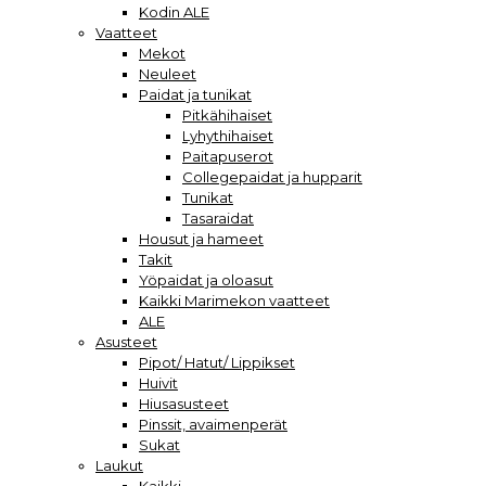
Kodin ALE
Vaatteet
Mekot
Neuleet
Paidat ja tunikat
Pitkähihaiset
Lyhythihaiset
Paitapuserot
Collegepaidat ja hupparit
Tunikat
Tasaraidat
Housut ja hameet
Takit
Yöpaidat ja oloasut
Kaikki Marimekon vaatteet
ALE
Asusteet
Pipot/ Hatut/ Lippikset
Huivit
Hiusasusteet
Pinssit, avaimenperät
Sukat
Laukut