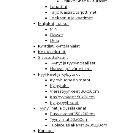
Unikko Shape -lautaset
Lasiastiat
Tarjoiluastiat, tarjottimet
Teekannut ja kaatimet
Maljakot, ruukut
Mini
Flower
Urna
Kynttilät, kynttilänjalat
Keittiötekstiilit
Sisustustekstiilit
Tyynyt ja tyynynpäälliset
Huovat, päiväpeitteet
Pyyhkeet ja kylpytakit
Kylpyhuoneen matot
Kylpytakit
Vieraspyyhkeet 30x50cm
Käsipyyhkeet 50x70cm
Kylpypyyhkeet
Tyynyliinat ja pussilakanat
Pussilakanat 150x210cm
Tyynyliinat 50x60cm
Tuplapussilakanat 240x220cm
Kankaat