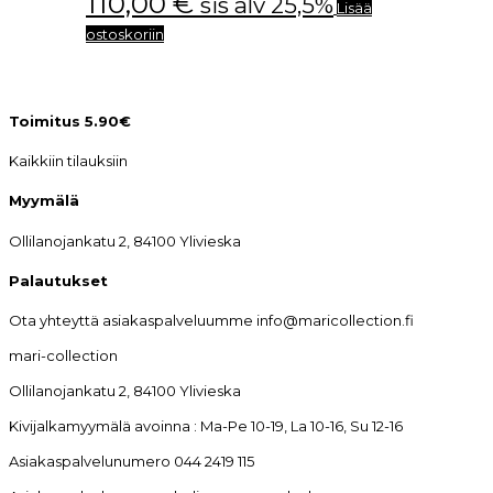
110,00
€
sis alv 25,5%
Lisää
ostoskoriin
Toimitus 5.90€
Kaikkiin tilauksiin
Myymälä
Ollilanojankatu 2, 84100 Ylivieska
Palautukset
Ota yhteyttä asiakaspalveluumme info@maricollection.fi
mari-collection
Ollilanojankatu 2, 84100 Ylivieska
Kivijalkamyymälä avoinna : Ma-Pe 10-19, La 10-16, Su 12-16
Asiakaspalvelunumero 044 2419 115