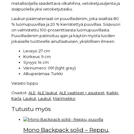
metallisoljella säädettävä olkahihna, vetoketjusuljenta ja
sisäpuolella yksi vetoketjutasku.
Laukun päämateriaali on puuvilladenim, joka sisältää 80
% luomupuuvillaa ja 20 % kierrätettyä puuvillaa. Sisävuori
on valmistettu 100-prosenttisesta luomupuuvillasta.
Puuvilladenim patinoituu ajan ja käytön myötä luoden
jokaiselle tuotteelle ainutlaatuisen, yksilöllisen ilmeen.
Leveys: 27 cm
Korkeus: 9 cm
Syvyys: 14 cm
Värinumero: 091 (light grey)
Alkuperämaa: Turkki
Varasto loppu
Osastot:
ALE
,
ALE laukut
,
ALE vaatteet + asusteet
,
Kaikki
,
Karla
,
Laukut
,
Laukut
,
Marimekko
Tutustu myös
Mono Backpack solid – Reppu,