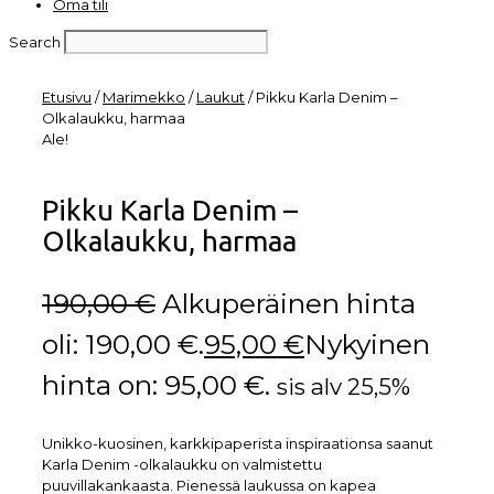
Oma tili
Search
Etusivu
/
Marimekko
/
Laukut
/ Pikku Karla Denim –
Olkalaukku, harmaa
Ale!
Pikku Karla Denim –
Olkalaukku, harmaa
190,00
€
Alkuperäinen hinta
oli: 190,00 €.
95,00
€
Nykyinen
hinta on: 95,00 €.
sis alv 25,5%
Unikko-kuosinen, karkkipaperista inspiraationsa saanut
Karla Denim -olkalaukku on valmistettu
puuvillakankaasta. Pienessä laukussa on kapea