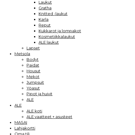
Laukut
Gratha
Knitted -laukut
Karla
Reput
Kukkarot ja lompakot
Kosmetiikkalaukut
ALE laukut
Lapset
Metsola
Bodyt
Paidat
Housut
Mekot
Jumpsuit
Yöasut
Pipot ja huivit
ALE
ALE
ALE koti
ALE vaatteet + asusteet
MASAI
Lahjakortti
Oma tili