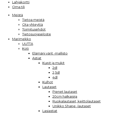
Lahjakortti
Oma tili
Meistä
Tietoa meistä
Ota yhteyttä
Toimitusehdot
Tietosuojaseloste
Marimekko
UUTTA
Koti
Elämäni värit -mallisto
Astiat
Kupit ja mukit
2dl
2,5dl
4dl
Kulhot
Lautaset
Pienet lautaset
20cm halkaisija
Ruokalautaset, keittolautaset
Unikko Shape -lautaset
Lasiastiat