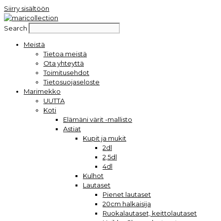
Siirry sisältöön
Search
Meistä
Tietoa meistä
Ota yhteyttä
Toimitusehdot
Tietosuojaseloste
Marimekko
UUTTA
Koti
Elämäni värit -mallisto
Astiat
Kupit ja mukit
2dl
2,5dl
4dl
Kulhot
Lautaset
Pienet lautaset
20cm halkaisija
Ruokalautaset, keittolautaset