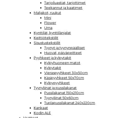
Tarjoiluastiat, tarjottimet
Teekannut ja kaatimet
Maljakot, ruukut
Mini
Flower
Urna
Kynttilät, kynttilänjalat
Keittiötekstiilit
Sisustustekstiilit
Tyynyt ja tyynynpäälliset
Huovat, päiväpeitteet
Pyyhkeet ja kylpytakit
Kylpyhuoneen matot
Kylpytakit
Vieraspyyhkeet 30x50cm
Käsipyyhkeet 50x70cm
Kylpypyyhkeet
Tyynyliinat ja pussilakanat
Pussilakanat 150x210cm
Tyynyliinat 50x60cm
Tuplapussilakanat 240x220cm
Kankaat
Kodin ALE
Vaatteet