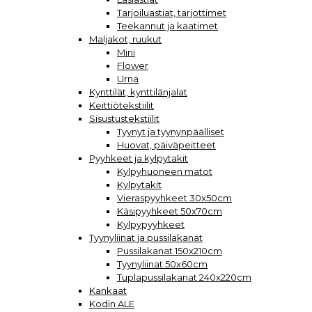
Tarjoiluastiat, tarjottimet
Teekannut ja kaatimet
Maljakot, ruukut
Mini
Flower
Urna
Kynttilät, kynttilänjalat
Keittiötekstiilit
Sisustustekstiilit
Tyynyt ja tyynynpäälliset
Huovat, päiväpeitteet
Pyyhkeet ja kylpytakit
Kylpyhuoneen matot
Kylpytakit
Vieraspyyhkeet 30x50cm
Käsipyyhkeet 50x70cm
Kylpypyyhkeet
Tyynyliinat ja pussilakanat
Pussilakanat 150x210cm
Tyynyliinat 50x60cm
Tuplapussilakanat 240x220cm
Kankaat
Kodin ALE