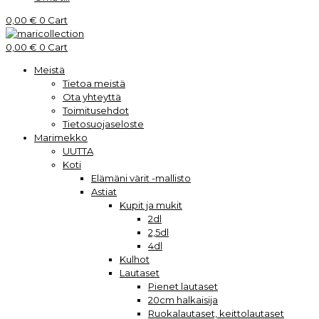
0,00
€
0
Cart
0,00
€
0
Cart
Meistä
Tietoa meistä
Ota yhteyttä
Toimitusehdot
Tietosuojaseloste
Marimekko
UUTTA
Koti
Elämäni värit -mallisto
Astiat
Kupit ja mukit
2dl
2,5dl
4dl
Kulhot
Lautaset
Pienet lautaset
20cm halkaisija
Ruokalautaset, keittolautaset