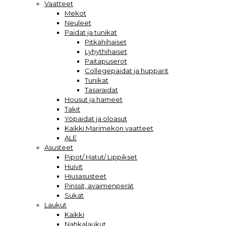
Vaatteet
Mekot
Neuleet
Paidat ja tunikat
Pitkähihaiset
Lyhythihaiset
Paitapuserot
Collegepaidat ja hupparit
Tunikat
Tasaraidat
Housut ja hameet
Takit
Yöpaidat ja oloasut
Kaikki Marimekon vaatteet
ALE
Asusteet
Pipot/ Hatut/ Lippikset
Huivit
Hiusasusteet
Pinssit, avaimenperät
Sukat
Laukut
Kaikki
Nahkalaukut