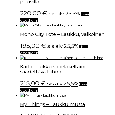
puuvilla
220,00
€
sis alv 25,5%
Lisää
ostoskoriin
Mono City Tote – Laukku, valkoinen
195,00
€
sis alv 25,5%
Lisää
ostoskoriin
Karla -laukku vaaelakeltainen,
säädettävä hihna
215,00
€
sis alv 25,5%
Lisää
ostoskoriin
My Things – Laukku musta