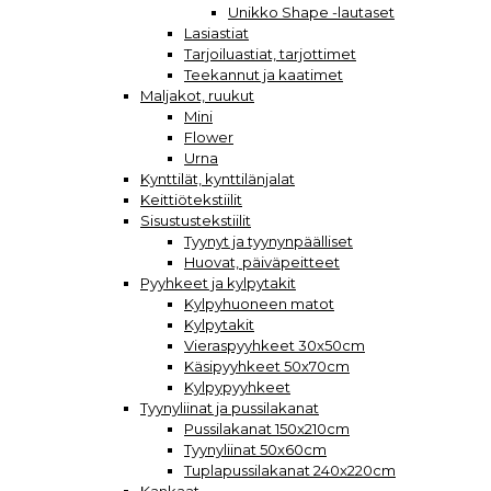
Unikko Shape -lautaset
Lasiastiat
Tarjoiluastiat, tarjottimet
Teekannut ja kaatimet
Maljakot, ruukut
Mini
Flower
Urna
Kynttilät, kynttilänjalat
Keittiötekstiilit
Sisustustekstiilit
Tyynyt ja tyynynpäälliset
Huovat, päiväpeitteet
Pyyhkeet ja kylpytakit
Kylpyhuoneen matot
Kylpytakit
Vieraspyyhkeet 30x50cm
Käsipyyhkeet 50x70cm
Kylpypyyhkeet
Tyynyliinat ja pussilakanat
Pussilakanat 150x210cm
Tyynyliinat 50x60cm
Tuplapussilakanat 240x220cm