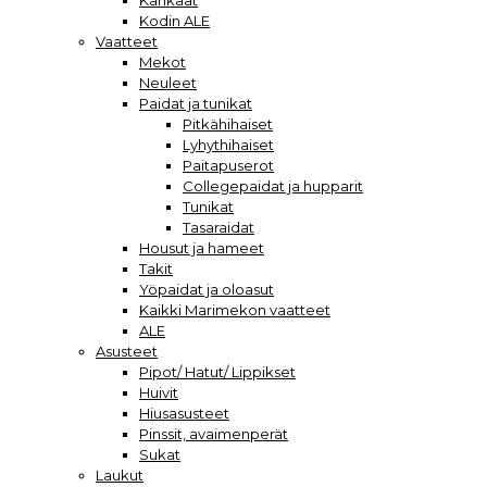
Kankaat
Kodin ALE
Vaatteet
Mekot
Neuleet
Paidat ja tunikat
Pitkähihaiset
Lyhythihaiset
Paitapuserot
Collegepaidat ja hupparit
Tunikat
Tasaraidat
Housut ja hameet
Takit
Yöpaidat ja oloasut
Kaikki Marimekon vaatteet
ALE
Asusteet
Pipot/ Hatut/ Lippikset
Huivit
Hiusasusteet
Pinssit, avaimenperät
Sukat
Laukut