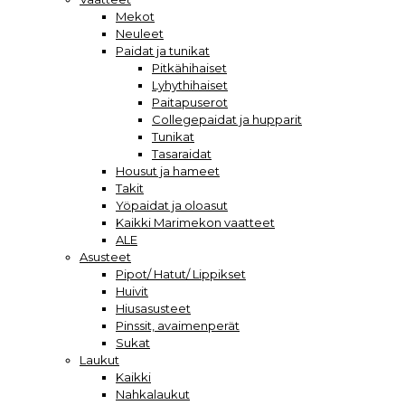
Mekot
Neuleet
Paidat ja tunikat
Pitkähihaiset
Lyhythihaiset
Paitapuserot
Collegepaidat ja hupparit
Tunikat
Tasaraidat
Housut ja hameet
Takit
Yöpaidat ja oloasut
Kaikki Marimekon vaatteet
ALE
Asusteet
Pipot/ Hatut/ Lippikset
Huivit
Hiusasusteet
Pinssit, avaimenperät
Sukat
Laukut
Kaikki
Nahkalaukut