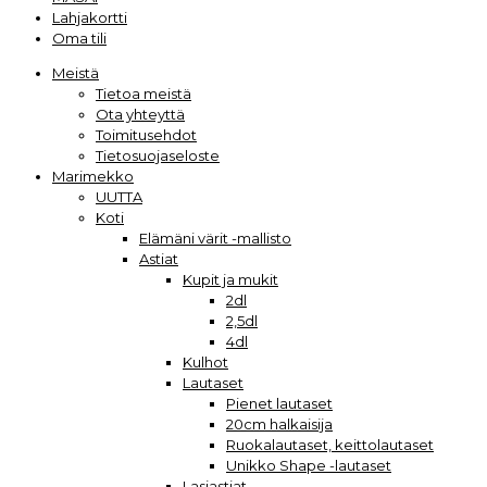
Lahjakortti
Oma tili
Meistä
Tietoa meistä
Ota yhteyttä
Toimitusehdot
Tietosuojaseloste
Marimekko
UUTTA
Koti
Elämäni värit -mallisto
Astiat
Kupit ja mukit
2dl
2,5dl
4dl
Kulhot
Lautaset
Pienet lautaset
20cm halkaisija
Ruokalautaset, keittolautaset
Unikko Shape -lautaset
Lasiastiat