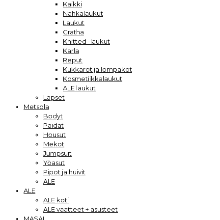
Kaikki
Nahkalaukut
Laukut
Gratha
Knitted -laukut
Karla
Reput
Kukkarot ja lompakot
Kosmetiikkalaukut
ALE laukut
Lapset
Metsola
Bodyt
Paidat
Housut
Mekot
Jumpsuit
Yöasut
Pipot ja huivit
ALE
ALE
ALE koti
ALE vaatteet + asusteet
MASAI