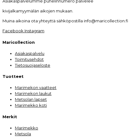
Asiakaspalvelumme puhelinnumero palvelee
kivijalkamyymälän aikojen mukaan.
Muina aikoina ota yhteyttä sähköpostilla info@maricollection.fi
Facebook
Instagram
Maricollection
Asiakaspalvelu
Toimitusehdot
Tietosuojaseloste
Tuotteet
Marimekon vaatteet
Marimekon laukut
Metsolan lapset
Marimekko koti
Merkit
Marimekko
Metsola