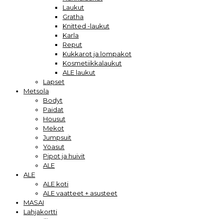
Laukut
Gratha
Knitted -laukut
Karla
Reput
Kukkarot ja lompakot
Kosmetiikkalaukut
ALE laukut
Lapset
Metsola
Bodyt
Paidat
Housut
Mekot
Jumpsuit
Yöasut
Pipot ja huivit
ALE
ALE
ALE koti
ALE vaatteet + asusteet
MASAI
Lahjakortti