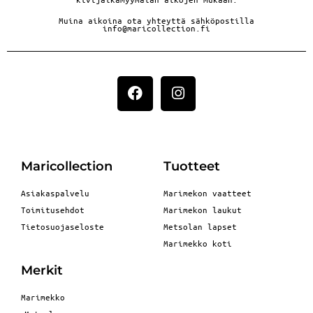
Muina aikoina ota yhteyttä sähköpostilla
info@maricollection.fi
Maricollection
Tuotteet
Asiakaspalvelu
Marimekon vaatteet
Toimitusehdot
Marimekon laukut
Tietosuojaseloste
Metsolan lapset
Marimekko koti
Merkit
Marimekko