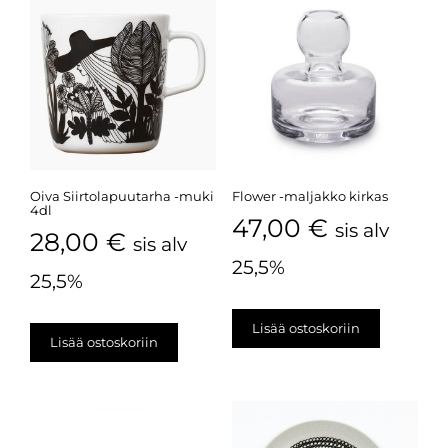
Oiva Siirtolapuutarha -muki
Flower -maljakko kirkas
4dl
47,00
€
sis alv
28,00
€
sis alv
25,5%
25,5%
Lisää ostoskoriin
Lisää ostoskoriin