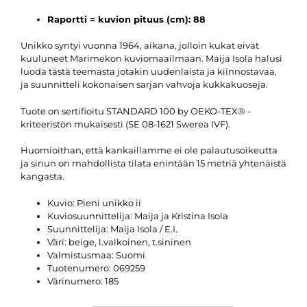
Raportti = kuvion pituus (cm):
88
Unikko syntyi vuonna 1964, aikana, jolloin kukat eivät
kuuluneet Marimekon kuviomaailmaan. Maija Isola halusi
luoda tästä teemasta jotakin uudenlaista ja kiinnostavaa,
ja suunnitteli kokonaisen sarjan vahvoja kukkakuoseja.
Tuote on sertifioitu STANDARD 100 by OEKO-TEX® -
kriteeristön mukaisesti (SE 08-1621 Swerea IVF).
Huomioithan, että kankaillamme ei ole palautusoikeutta
ja sinun on mahdollista tilata enintään 15 metriä yhtenäistä
kangasta.
Kuvio:
Pieni unikko ii
Kuviosuunnittelija:
Maija ja Kristina Isola
Suunnittelija:
Maija Isola / E.I.
Väri:
beige, l.valkoinen, t.sininen
Valmistusmaa:
Suomi
Tuotenumero:
069259
Värinumero:
185