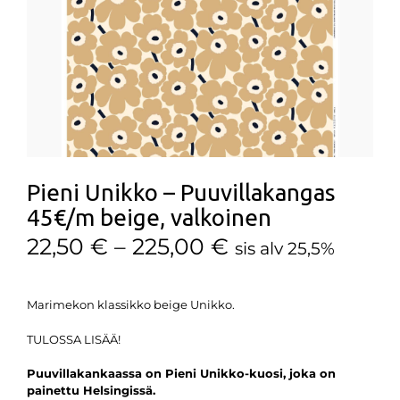
Pieni Unikko – Puuvillakangas
45€/m beige, valkoinen
22,50
€
–
225,00
€
sis alv 25,5%
Marimekon klassikko beige Unikko.
TULOSSA LISÄÄ!
Puuvillakankaassa on Pieni Unikko-kuosi, joka on
painettu Helsingissä.