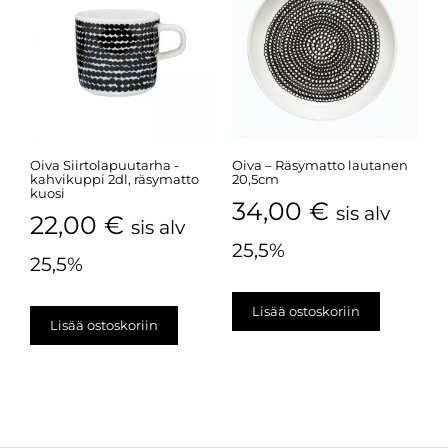
Oiva Siirtolapuutarha -
Oiva – Räsymatto lautanen
kahvikuppi 2dl, räsymatto
20,5cm
kuosi
34,00
€
sis alv
22,00
€
sis alv
25,5%
25,5%
Lisää ostoskoriin
Lisää ostoskoriin