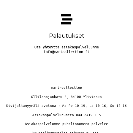
Palautukset
Ota yhteyttä asiakaspalveluumme
info@maricollection.fi
mari-collection
Ollilanojankatu 2, 84100 Ylivieska
Kivijalkamyymälä avoinna : Ma-Pe 10-19, La 10-16, Su 12-16
Asiakaspalvelunumero 044 2419 115
Asiakaspalvelumme puhelinnumero palvelee
kivijalkamyymälän aikojen mukaan.