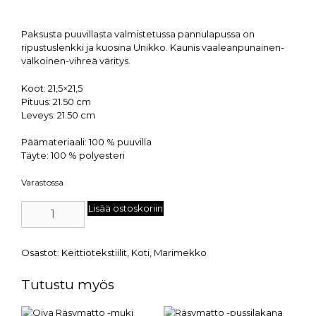
Paksusta puuvillasta valmistetussa pannulapussa on
ripustuslenkki ja kuosina Unikko. Kaunis vaaleanpunainen-
valkoinen-vihreä väritys.
Koot: 21,5×21,5
Pituus: 21.50 cm
Leveys: 21.50 cm
Päämateriaali: 100 % puuvilla
Täyte: 100 % polyesteri
Varastossa
Lisää ostoskoriin
Osastot:
Keittiötekstiilit
,
Koti
,
Marimekko
Tutustu myös