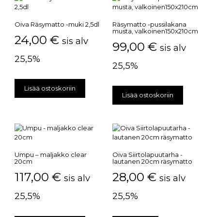
Oiva Räsymatto -muki 2,5dl
Räsymatto -pussilakana
musta, valkoinen150x210cm
24,00
€
sis alv
99,00
€
sis alv
25,5%
25,5%
Lisää ostoskoriin
Lisää ostoskoriin
Umpu – maljakko clear
Oiva Siirtolapuutarha -
20cm
lautanen 20cm räsymatto
117,00
€
28,00
€
sis alv
sis alv
25,5%
25,5%