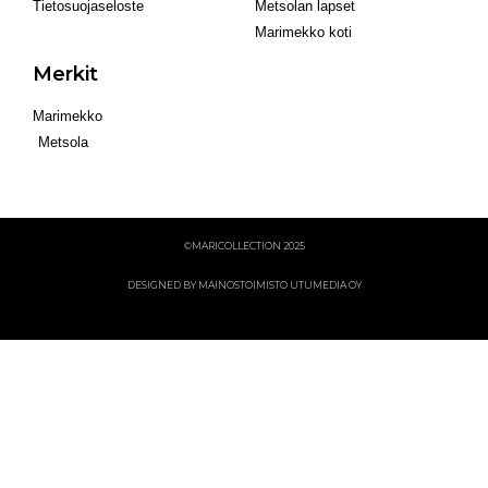
Tietosuojaseloste
Metsolan lapset
Marimekko koti
Merkit
Marimekko
Metsola
©MARICOLLECTION 2025
DESIGNED BY MAINOSTOIMISTO UTUMEDIA OY