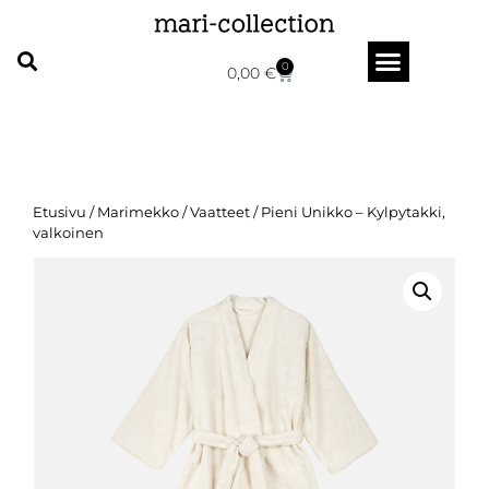
0
0,00
€
Etusivu
/
Marimekko
/
Vaatteet
/ Pieni Unikko – Kylpytakki,
valkoinen