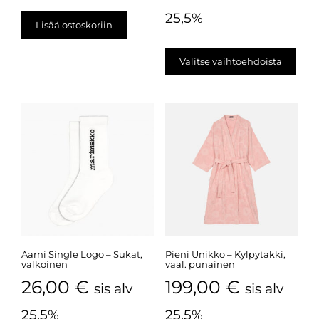
25,5%
Lisää ostoskoriin
Valitse vaihtoehdoista
Aarni Single Logo – Sukat,
Pieni Unikko – Kylpytakki,
valkoinen
vaal. punainen
26,00
€
199,00
€
sis alv
sis alv
25,5%
25,5%