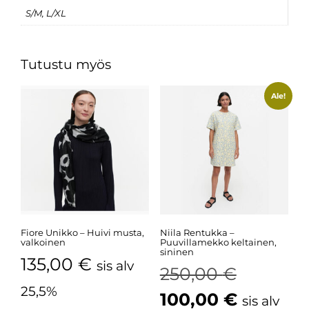
S/M, L/XL
Tutustu myös
Ale!
Fiore Unikko – Huivi musta,
Niila Rentukka –
valkoinen
Puuvillamekko keltainen,
sininen
135,00
€
sis alv
250,00
€
25,5%
100,00
€
sis alv