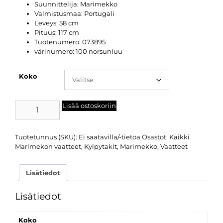
Suunnittelija:
Marimekko
Valmistusmaa:
Portugali
Leveys: 58 cm
Pituus: 117 cm
Tuotenumero: 073895
värinumero: 100 norsunluu
Koko
Lisää ostoskoriin
Tuotetunnus (SKU):
Ei saatavilla/-tietoa
Osastot:
Kaikki
Marimekon vaatteet
,
Kylpytakit
,
Marimekko
,
Vaatteet
Lisätiedot
Lisätiedot
Koko