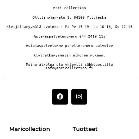
mari-collection
Ollilanojankatu 2, 84100 Ylivieska
Kivijalkamyymälä avoinna : Ma-Pe 10-19, La 10-16, Su 12-16
Asiakaspalvelunumero 044 2419 115
Asiakaspalvelumme puhelinnumero palvelee
kivijalkamyymälän aikojen mukaan.
Muina aikoina ota yhteyttä sähköpostilla
info@maricollection.fi
Maricollection
Tuotteet