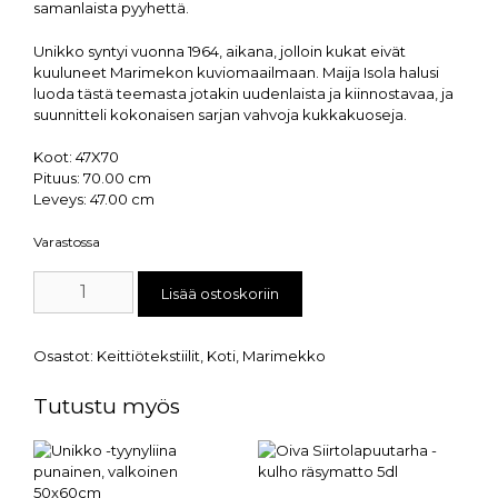
samanlaista pyyhettä.
Unikko syntyi vuonna 1964, aikana, jolloin kukat eivät
kuuluneet Marimekon kuviomaailmaan. Maija Isola halusi
luoda tästä teemasta jotakin uudenlaista ja kiinnostavaa, ja
suunnitteli kokonaisen sarjan vahvoja kukkakuoseja.
Koot: 47X70
Pituus: 70.00 cm
Leveys: 47.00 cm
Varastossa
Lisää ostoskoriin
Osastot:
Keittiötekstiilit
,
Koti
,
Marimekko
Tutustu myös