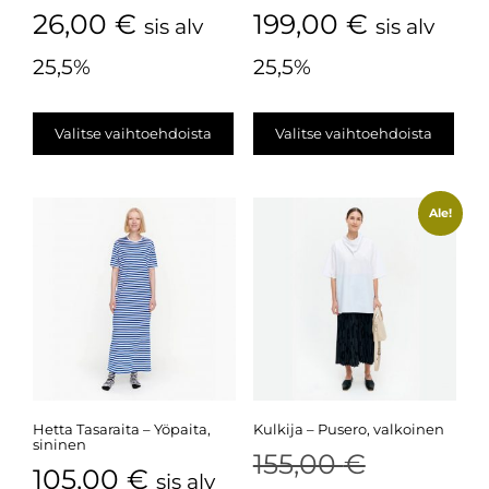
26,00
€
199,00
€
sis alv
sis alv
25,5%
25,5%
Valitse vaihtoehdoista
Valitse vaihtoehdoista
Ale!
Hetta Tasaraita – Yöpaita,
Kulkija – Pusero, valkoinen
sininen
155,00
€
105,00
€
sis alv