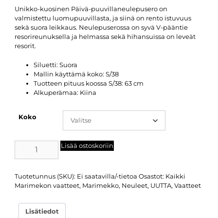
Unikko-kuosinen Päivä-puuvillaneulepusero on
valmistettu luomupuuvillasta, ja siinä on rento istuvuus
sekä suora leikkaus. Neulepuserossa on syvä V-pääntie
resorireunuksella ja helmassa sekä hihansuissa on leveät
resorit.
Siluetti: Suora
Mallin käyttämä koko: S/38
Tuotteen pituus koossa S/38: 63 cm
Alkuperämaa: Kiina
Koko
Lisää ostoskoriin
Tuotetunnus (SKU):
Ei saatavilla/-tietoa
Osastot:
Kaikki
Marimekon vaatteet
,
Marimekko
,
Neuleet
,
UUTTA
,
Vaatteet
Lisätiedot