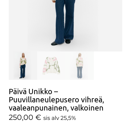
Päivä Unikko –
Puuvillaneulepusero vihreä,
vaaleanpunainen, valkoinen
250,00
€
sis alv 25,5%