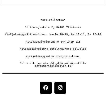
mari-collection
Ollilanojankatu 2, 84100 Ylivieska
Kivijalkamyymälä avoinna : Ma-Pe 10-19, La 10-16, Su 12-16
Asiakaspalvelunumero 044 2419 115
Asiakaspalvelumme puhelinnumero palvelee
kivijalkamyymälän aikojen mukaan.
Muina aikoina ota yhteyttä sähköpostilla
info@maricollection.fi