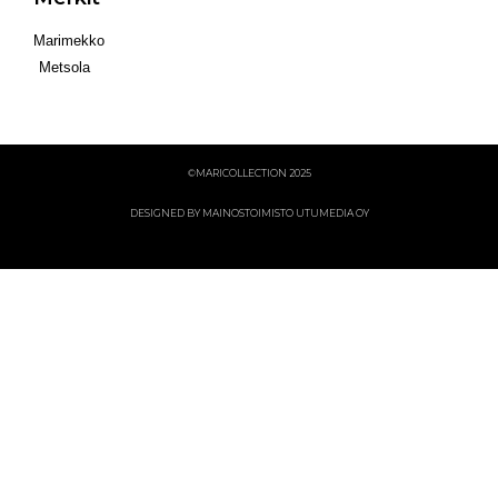
Marimekko
Metsola
©MARICOLLECTION 2025
DESIGNED BY MAINOSTOIMISTO UTUMEDIA OY