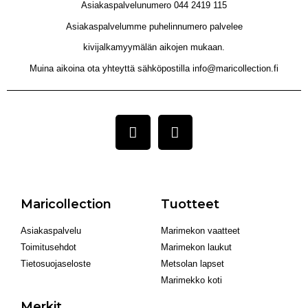
Asiakaspalvelunumero 044 2419 115
Asiakaspalvelumme puhelinnumero palvelee
kivijalkamyymälän aikojen mukaan.
Muina aikoina ota yhteyttä sähköpostilla info@maricollection.fi
Maricollection
Tuotteet
Asiakaspalvelu
Marimekon vaatteet
Toimitusehdot
Marimekon laukut
Tietosuojaseloste
Metsolan lapset
Marimekko koti
Merkit