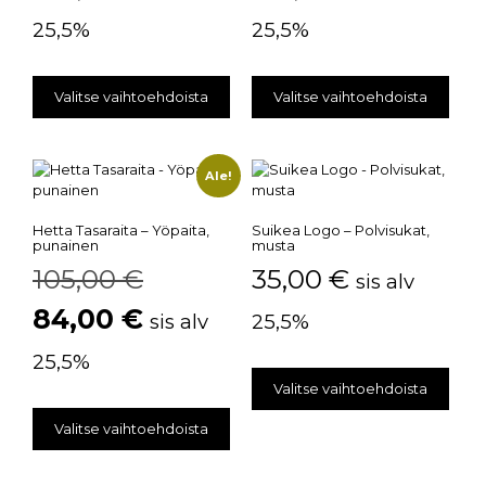
25,5%
25,5%
Valitse vaihtoehdoista
Valitse vaihtoehdoista
Ale!
Hetta Tasaraita – Yöpaita,
Suikea Logo – Polvisukat,
punainen
musta
105,00
€
35,00
€
sis alv
84,00
€
sis alv
25,5%
25,5%
Valitse vaihtoehdoista
Valitse vaihtoehdoista