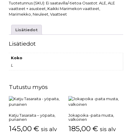
Tuotetunnus (SKU):
Ei saatavilla/-tietoa
Osastot:
ALE
,
ALE
vaatteet + asusteet
,
Kaikki Marimekon vaatteet
,
Marimekko
,
Neuleet
,
Vaatteet
Lisätiedot
Lisätiedot
Koko
L
Tutustu myös
Katju Tasaraita – yöpaita,
Jokapoika -paita musta,
punainen
valkoinen
145,00
€
185,00
€
sis alv
sis alv