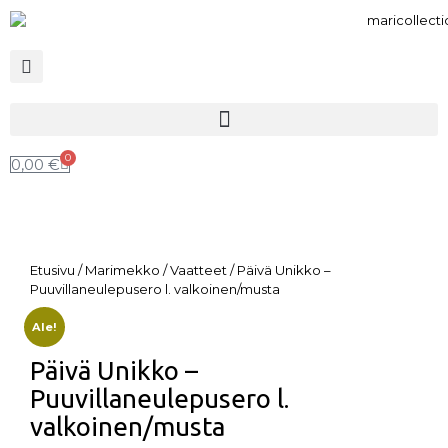
0
0,00
€
Etusivu
/
Marimekko
/
Vaatteet
/ Päivä Unikko –
Puuvillaneulepusero l. valkoinen/musta
Ale!
Päivä Unikko –
Puuvillaneulepusero l.
valkoinen/musta