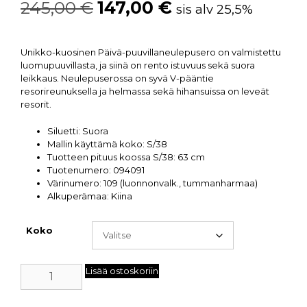
245,00
€
147,00
€
sis alv 25,5%
Unikko-kuosinen Päivä-puuvillaneulepusero on valmistettu
luomupuuvillasta, ja siinä on rento istuvuus sekä suora
leikkaus. Neulepuserossa on syvä V-pääntie
resorireunuksella ja helmassa sekä hihansuissa on leveät
resorit.
Siluetti: Suora
Mallin käyttämä koko: S/38
Tuotteen pituus koossa S/38: 63 cm
Tuotenumero: 094091
Värinumero: 109 (luonnonvalk., tummanharmaa)
Alkuperämaa: Kiina
Koko
Lisää ostoskoriin