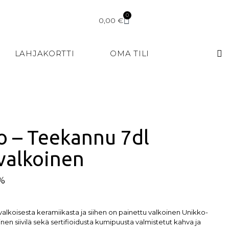
0
0,00
€
LAHJAKORTTI
OMA TILI
o – Teekannu 7dl
 valkoinen
5%
alkoisesta keramiikasta ja siihen on painettu valkoinen Unikko-
en siivilä sekä sertifioidusta kumipuusta valmistetut kahva ja