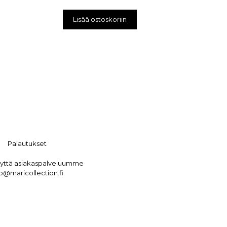
Lisää ostoskoriin
Palautukset
eyttä asiakaspalveluumme
fo@maricollection.fi