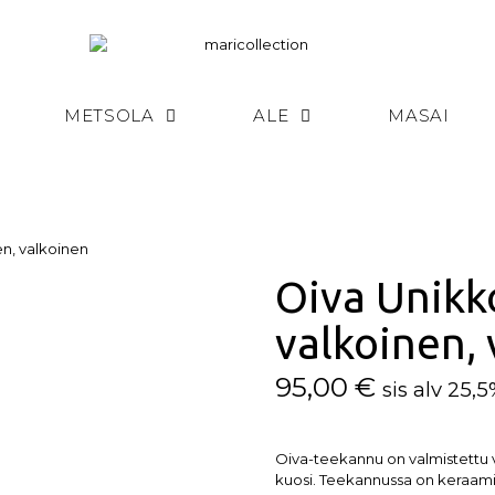
METSOLA
ALE
MASAI
en, valkoinen
Oiva Unikk
valkoinen,
95,00
€
sis alv 25,
Oiva-teekannu on valmistettu v
kuosi. Teekannussa on keraamin