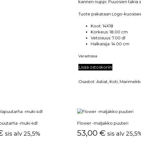
kannen nuppi. Puuosien takia 
Tuote pakataan Logo-kuosisee
Koot:
14X18
Korkeus:
18.00 cm
Vetoisuus:
7.00 dl
Halkaisija:
14.00 cm
Varastossa
Lisää ostoskoriin
Osastot:
Astiat
,
Koti
,
Marimekk
apuutarha -muki 4dl
Flower -maljakko puuteri
€
53,00
€
sis alv 25,5%
sis alv 25,5