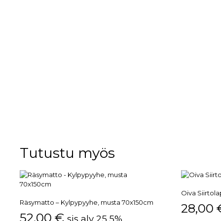
Tutustu myös
Oiva Siirtol
Räsymatto – Kylpypyyhe, musta 70x150cm
28,00
52,00
€
sis alv 25,5%