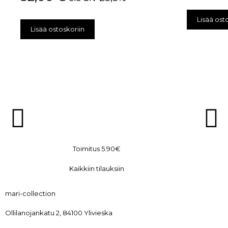
Lisää ost
Lisää ostoskoriin
Toimitus 5.90€
Kaikkiin tilauksiin
mari-collection
Ollilanojankatu 2, 84100 Ylivieska