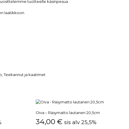
suosittelemme tuotteelle käsinpesua.
n laatikkoon.
o
,
Teekannut ja kaatimet
Oiva – Räsymatto lautanen 20,5cm
34,00
€
%
sis alv 25,5%