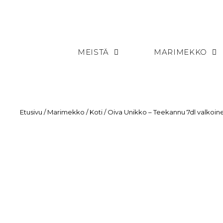
MEISTÄ
MARIMEKKO
Etusivu
/
Marimekko
/
Koti
/ Oiva Unikko – Teekannu 7dl valkoin