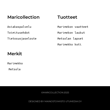
Maricollection
Tuotteet
Asiakaspalvelu
Marimekon vaatteet
Toimitusehdot
Marimekon laukut
Tietosuojaseloste
Metsolan lapset
Marimekko koti
Merkit
Marimekko
Metsola
©MARICOLLECTION 2025
DESIGNED BY MAINOSTOIMISTO UTUMEDIA OY