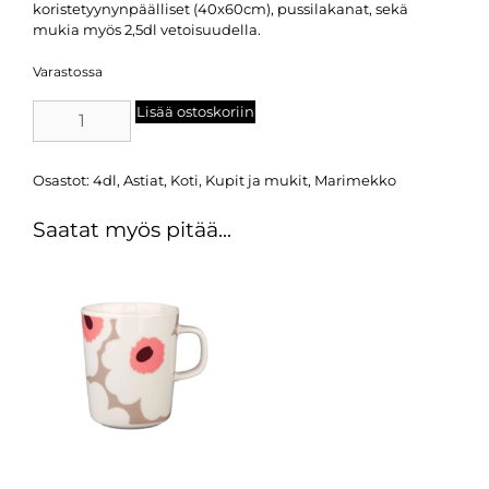
koristetyynynpäälliset (40x60cm), pussilakanat, sekä
mukia myös 2,5dl vetoisuudella.
Varastossa
Lisää ostoskoriin
Osastot:
4dl
,
Astiat
,
Koti
,
Kupit ja mukit
,
Marimekko
Saatat myös pitää...