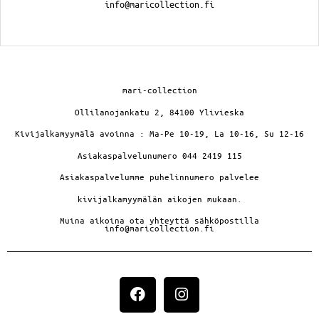
info@maricollection.fi
mari-collection
Ollilanojankatu 2, 84100 Ylivieska
Kivijalkamyymälä avoinna : Ma-Pe 10-19, La 10-16, Su 12-16
Asiakaspalvelunumero 044 2419 115
Asiakaspalvelumme puhelinnumero palvelee
kivijalkamyymälän aikojen mukaan.
Muina aikoina ota yhteyttä sähköpostilla
info@maricollection.fi