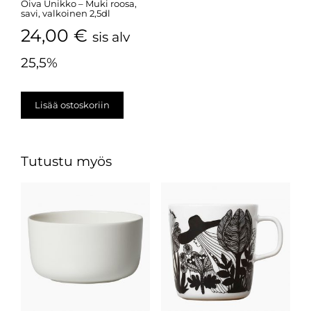
Oiva Unikko – Muki roosa,
savi, valkoinen 2,5dl
24,00
€
sis alv
25,5%
Lisää ostoskoriin
Tutustu myös