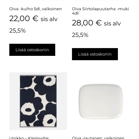
Oiva -kulho 5dl, valkoinen
Oiva Siirtolapuutarha -muki
4dl
22,00
€
sis alv
28,00
€
sis alv
25,5%
25,5%
Lisää ostoskoriin
Lisää ostoskoriin
Unikko – Käsipyyhe
Oiva -lautanen, valkoinen