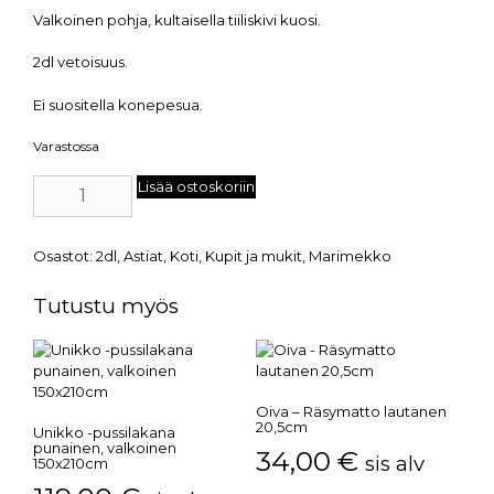
Valkoinen pohja, kultaisella tiiliskivi kuosi.
2dl vetoisuus.
Ei suositella konepesua.
Varastossa
Lisää ostoskoriin
Osastot:
2dl
,
Astiat
,
Koti
,
Kupit ja mukit
,
Marimekko
Tutustu myös
Oiva – Räsymatto lautanen
20,5cm
Unikko -pussilakana
punainen, valkoinen
34,00
€
sis alv
150x210cm