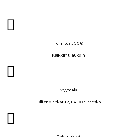
Toimitus 5.90€
Kaikkiin tilauksiin
Myymälä
Ollilanojankatu 2, 84100 Ylivieska
Palautukset