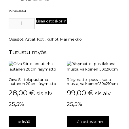
Varastossa
Lisää ostoskoriin
Osastot:
Astiat
,
Koti
,
Kulhot
,
Marimekko
Tutustu myös
Oiva Siirtolapuutarha -
Räsymatto -pussilakana
lautanen 20cm räsymatto
musta, valkoinen150x210cm
28,00
€
99,00
€
sis alv
sis alv
25,5%
25,5%
Lue lisää
Lisää ostoskoriin