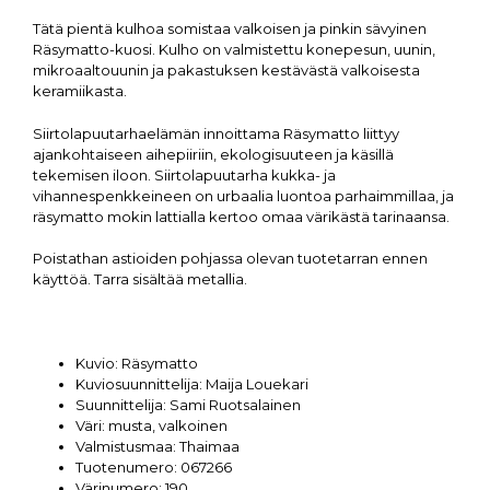
Tätä pientä kulhoa somistaa valkoisen ja pinkin sävyinen
Räsymatto-kuosi. Kulho on valmistettu konepesun, uunin,
mikroaaltouunin ja pakastuksen kestävästä valkoisesta
keramiikasta.
Siirtolapuutarhaelämän innoittama Räsymatto liittyy
ajankohtaiseen aihepiiriin, ekologisuuteen ja käsillä
tekemisen iloon. Siirtolapuutarha kukka- ja
vihannespenkkeineen on urbaalia luontoa parhaimmillaa, ja
räsymatto mokin lattialla kertoo omaa värikästä tarinaansa.
Poistathan astioiden pohjassa olevan tuotetarran ennen
käyttöä. Tarra sisältää metallia.
Kuvio:
Räsymatto
Kuviosuunnittelija:
Maija Louekari
Suunnittelija:
Sami Ruotsalainen
Väri:
musta, valkoinen
Valmistusmaa:
Thaimaa
Tuotenumero:
067266
Värinumero:
190