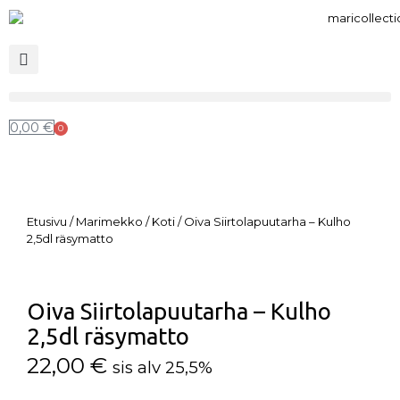
0,00
€
0
Etusivu
/
Marimekko
/
Koti
/ Oiva Siirtolapuutarha – Kulho
2,5dl räsymatto
Oiva Siirtolapuutarha – Kulho
2,5dl räsymatto
22,00
€
sis alv 25,5%