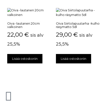
Oiva -lautanen 20cm
Oiva Siirtolapuutarha -kulho
valkoinen
räsymatto 5dl
22,00
€
29,00
€
sis alv
sis alv
25,5%
25,5%
Lisää ostoskoriin
Lisää ostoskoriin