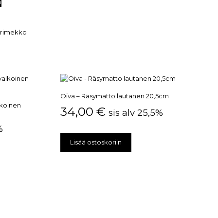
n
rimekko
Oiva – Räsymatto lautanen 20,5cm
lkoinen
34,00
€
sis alv 25,5%
%
Lisää ostoskoriin