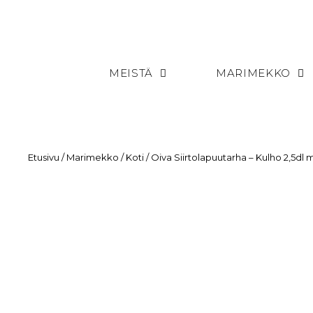
MEISTÄ
MARIMEKKO
Etusivu
/
Marimekko
/
Koti
/ Oiva Siirtolapuutarha – Kulho 2,5dl 