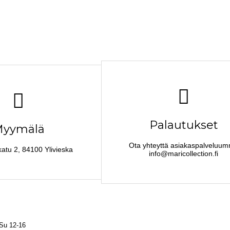
Palautukset
yymälä
Ota yhteyttä asiakaspalveluu
katu 2, 84100 Ylivieska
info@maricollection.fi
 Su 12-16