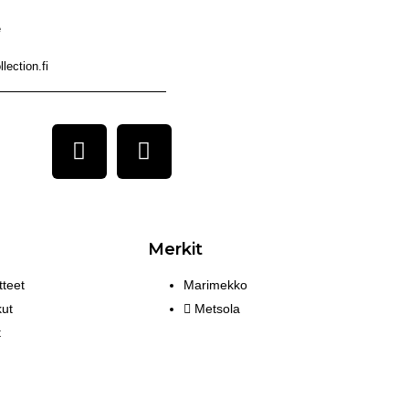
e
lection.fi
Merkit
teet
Marimekko
ut
Metsola
t