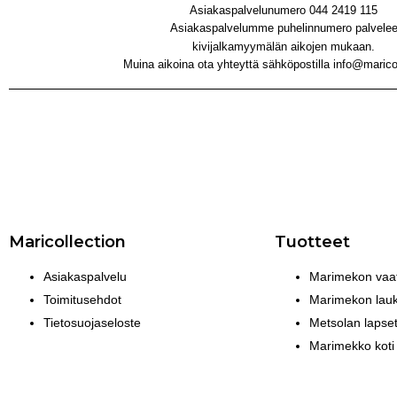
Asiakaspalvelunumero 044 2419 115
Asiakaspalvelumme puhelinnumero palvele
kivijalkamyymälän aikojen mukaan.
Muina aikoina ota yhteyttä sähköpostilla info@maricol
Maricollection
Tuotteet
Asiakaspalvelu
Marimekon vaat
Toimitusehdot
Marimekon lauk
Tietosuojaseloste
Metsolan lapse
Marimekko koti