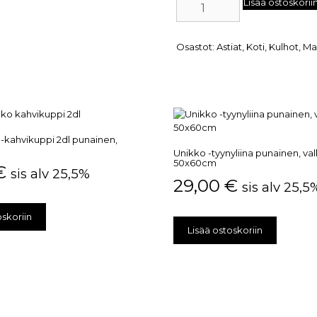
Lisää ostoskorii
Osastot:
Astiat
,
Koti
,
Kulhot
,
Ma
-kahvikuppi 2dl punainen,
Unikko -tyynyliina punainen, va
50x60cm
€
sis alv 25,5%
29,00
€
sis alv 25,5
oskoriin
Lisää ostoskoriin