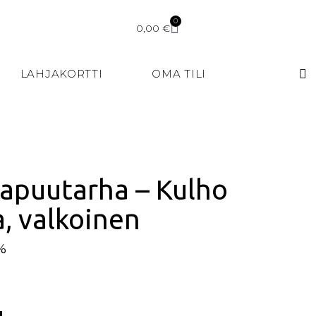
0
0,00
€
LAHJAKORTTI
OMA TILI
lapuutarha – Kulho
a, valkoinen
5%