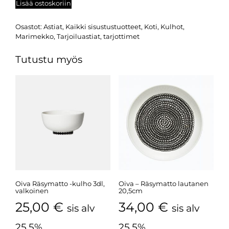
Lisää ostoskoriin
Osastot:
Astiat
,
Kaikki sisustustuotteet
,
Koti
,
Kulhot
,
Marimekko
,
Tarjoiluastiat, tarjottimet
Tutustu myös
Oiva Räsymatto -kulho 3dl,
Oiva – Räsymatto lautanen
valkoinen
20,5cm
25,00
€
34,00
€
sis alv
sis alv
25,5%
25,5%