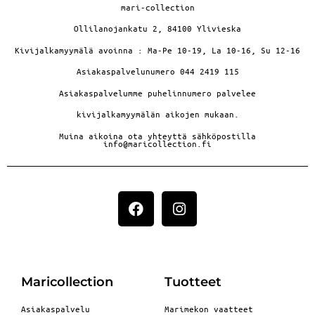
mari-collection
Ollilanojankatu 2, 84100 Ylivieska
Kivijalkamyymälä avoinna : Ma-Pe 10-19, La 10-16, Su 12-16
Asiakaspalvelunumero 044 2419 115
Asiakaspalvelumme puhelinnumero palvelee
kivijalkamyymälän aikojen mukaan.
Muina aikoina ota yhteyttä sähköpostilla
info@maricollection.fi
Maricollection
Tuotteet
Asiakaspalvelu
Marimekon vaatteet