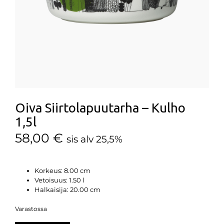
Oiva Siirtolapuutarha – Kulho
1,5l
58,00
€
sis alv 25,5%
Korkeus:
8.00 cm
Vetoisuus:
1.50 l
Halkaisija:
20.00 cm
Varastossa