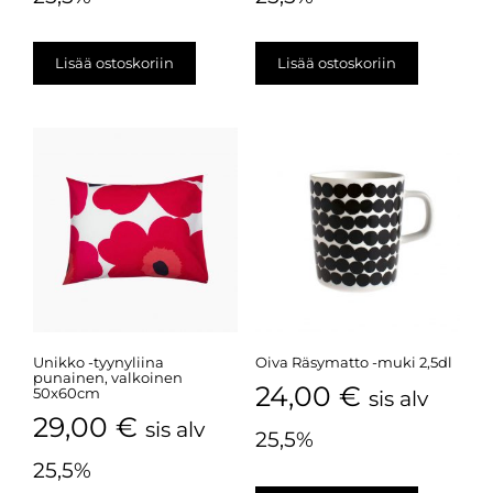
Lisää ostoskoriin
Lisää ostoskoriin
Unikko -tyynyliina
Oiva Räsymatto -muki 2,5dl
punainen, valkoinen
24,00
€
50x60cm
sis alv
29,00
€
sis alv
25,5%
25,5%