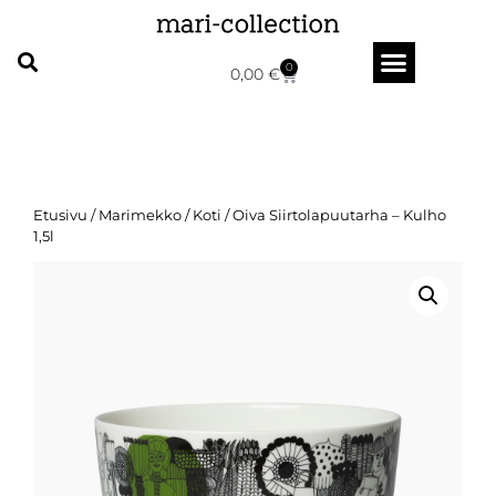
0
0,00
€
Etusivu
/
Marimekko
/
Koti
/ Oiva Siirtolapuutarha – Kulho
1,5l