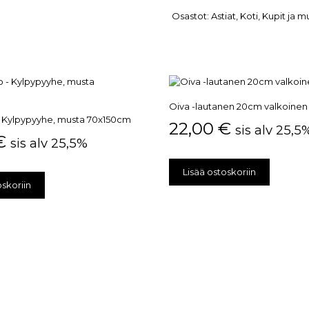
Osastot:
Astiat
,
Koti
,
Kupit ja m
Oiva -lautanen 20cm valkoinen
 Kylpypyyhe, musta 70x150cm
22,00
€
sis alv 25,5
€
sis alv 25,5%
Lisää ostoskoriin
oskoriin