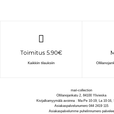
Toimitus 5.90€
M
Kaikkiin tilauksiin
Ollilanojan
mari-collection
Ollilanojankatu 2, 84100 Ylivieska
Kivijalkamyymälä avoinna : Ma-Pe 10-19, La 10-16,
Asiakaspalvelunumero 044 2419 115
Asiakaspalvelumme puhelinnumero palvele