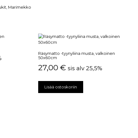
ukit
,
Marimekko
Räsymatto -tyynyliina musta, valkoinen
%
50x60cm
27,00
€
sis alv 25,5%
Lisää ostoskoriin