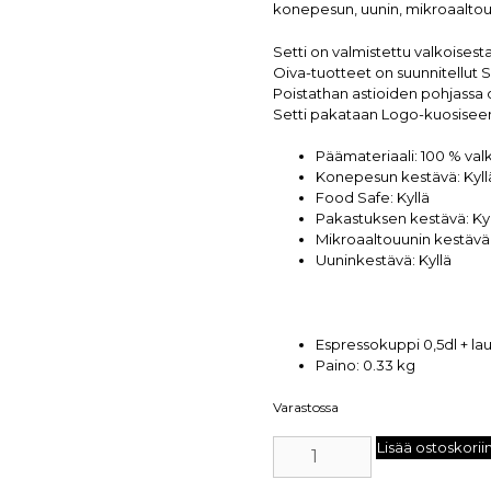
konepesun, uunin, mikroaaltou
Setti on valmistettu valkoisest
Oiva-tuotteet on suunnitellut 
Poistathan astioiden pohjassa o
Setti pakataan Logo-kuosiseen
Päämateriaali:
1
00 % valk
Konepesun kestävä:
Kyll
Food Safe:
Kyllä
Pakastuksen kestävä:
Ky
Mikroaaltouunin kestävä
Uuninkestävä:
Kyllä
Espressokuppi 0,5dl + la
Paino:
0.33 kg
Varastossa
Lisää ostoskorii