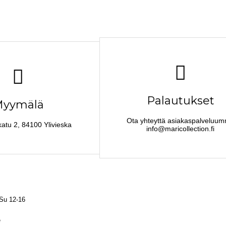
Palautukset
yymälä
Ota yhteyttä asiakaspalveluu
katu 2, 84100 Ylivieska
info@maricollection.fi
 Su 12-16
e