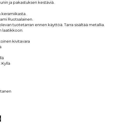
unin ja pakastuksen kestäviä.
a keramiikasta.
Sami Ruotsalainen.
levan tuotetarran ennen käyttöä. Tarra sisältää metallia.
 laatikkoon.
oinen kivitavara
ä
llä
:
Kyllä
utanen
n