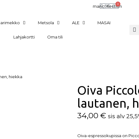
0
0,00
€
arimekko
Metsola
ALE
MASAI
Lahjakortti
Oma tili
anen, hiekka
Oiva Picco
lautanen, 
34,00
€
sis alv 25,
Oiva-espressokupissa on Piccol