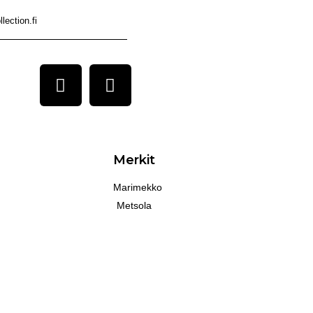
lection.fi
Merkit
Marimekko
Metsola