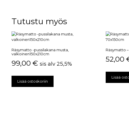
Tutustu myös
Räsymatto -pussilakana musta,
Räsymatto –
valkoinen150x210cm
52,00
99,00
€
sis alv 25,5%
Lisää ost
Lisää ostoskoriin