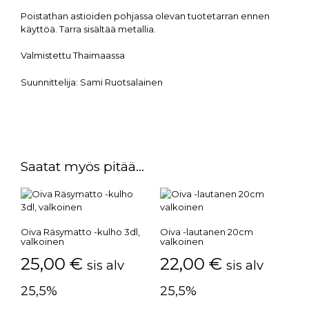
Poistathan astioiden pohjassa olevan tuotetarran ennen
käyttöä. Tarra sisältää metallia.
Valmistettu Thaimaassa
Suunnittelija:
Sami Ruotsalainen
Saatat myös pitää...
Oiva Räsymatto -kulho 3dl,
Oiva -lautanen 20cm
valkoinen
valkoinen
25,00
€
22,00
€
sis alv
sis alv
25,5%
25,5%