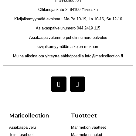
mari-collection
Ollilanojankatu 2, 84100 Ylivieska
Kivijalkamyymälä avoinna : Ma-Pe 10-19, La 10-16, Su 12-16
Asiakaspalvelunumero 044 2419 115
Asiakaspalvelumme puhelinnumero palvelee
kivijalkamyymälän aikojen mukaan.
Muina aikoina ota yhteyttä sähköpostilla info@maricollection.fi
Maricollection
Tuotteet
Asiakaspalvelu
Marimekon vaatteet
Toimitusehdot
Marimekon laukut