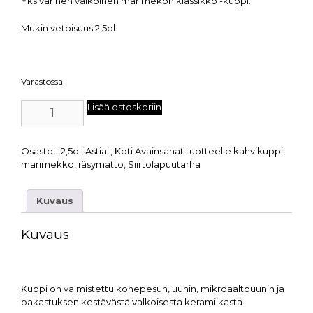
Yksivärinen valkoinen marimekon klassikko -kuppi.
Mukin vetoisuus 2,5dl.
Varastossa
Lisää ostoskoriin
Osastot:
2,5dl
,
Astiat
,
Koti
Avainsanat tuotteelle
kahvikuppi
,
marimekko
,
räsymatto
,
Siirtolapuutarha
Kuvaus
Kuvaus
Kuppi on valmistettu konepesun, uunin, mikroaaltouunin ja
pakastuksen kestävästä valkoisesta keramiikasta.