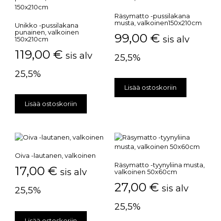
Räsymatto -pussilakana
musta, valkoinen150x210cm
Unikko -pussilakana
punainen, valkoinen
99,00
€
sis alv
150x210cm
119,00
€
sis alv
25,5%
25,5%
Lisää ostoskoriin
Lisää ostoskoriin
Oiva -lautanen, valkoinen
Räsymatto -tyynyliina musta,
17,00
€
sis alv
valkoinen 50x60cm
27,00
€
sis alv
25,5%
25,5%
Lisää ostoskoriin