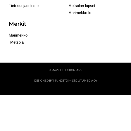
Tietosuojaseloste
Metsolan lapset
Marimekko koti
Merkit
Marimekko
Metsola
©MARICOLLECTION 2025
DESIGNED BY MAINOSTOIMISTO UTUMEDIA OY