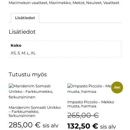
Marimekon vaatteet
,
Marimekko
,
Mekot
,
Neuleet
,
Vaatteet
Lisätiedot
Lisätiedot
Koko
XS, S, M, L, XL
Tutustu myös
Ale!
Impasto Piccolo – Mekko
musta, harmaa
Maridenim Somasti Unikko
– Farkkumekko,
265,00
€
farkunsininen
285,00
€
132,50
€
sis alv
sis alv