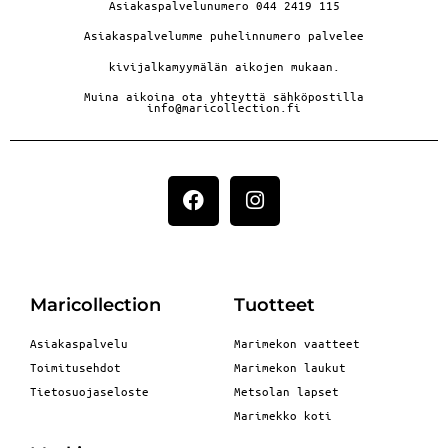
Asiakaspalvelunumero 044 2419 115
Asiakaspalvelumme puhelinnumero palvelee
kivijalkamyymälän aikojen mukaan.
Muina aikoina ota yhteyttä sähköpostilla
info@maricollection.fi
Maricollection
Tuotteet
Asiakaspalvelu
Marimekon vaatteet
Toimitusehdot
Marimekon laukut
Tietosuojaseloste
Metsolan lapset
Marimekko koti