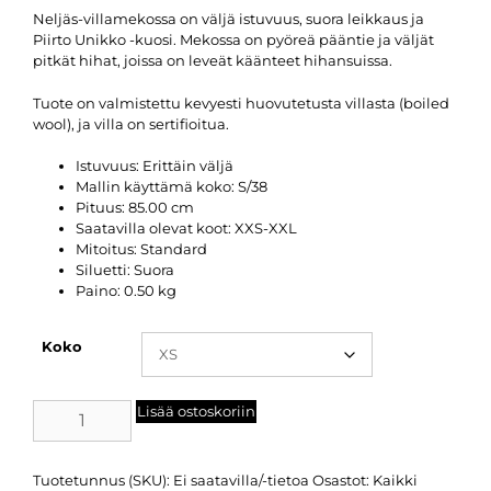
Neljäs-villamekossa on väljä istuvuus, suora leikkaus ja
Piirto Unikko -kuosi. Mekossa on pyöreä pääntie ja väljät
pitkät hihat, joissa on leveät käänteet hihansuissa.
Tuote on valmistettu kevyesti huovutetusta villasta (boiled
wool), ja villa on sertifioitua.
Istuvuus:
Erittäin väljä
Mallin käyttämä koko:
S/38
Pituus:
85.00 cm
Saatavilla olevat koot:
XXS-XXL
Mitoitus:
Standard
Siluetti:
Suora
Paino:
0.50 kg
Koko
Lisää ostoskoriin
Tuotetunnus (SKU):
Ei saatavilla/-tietoa
Osastot:
Kaikki