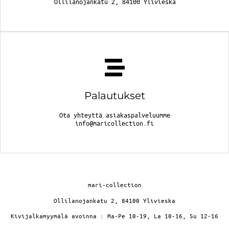
Ollilanojankatu 2, 84100 Ylivieska
Palautukset
Ota yhteyttä asiakaspalveluumme
info@maricollection.fi
mari-collection
Ollilanojankatu 2, 84100 Ylivieska
Kivijalkamyymälä avoinna : Ma-Pe 10-19, La 10-16, Su 12-16