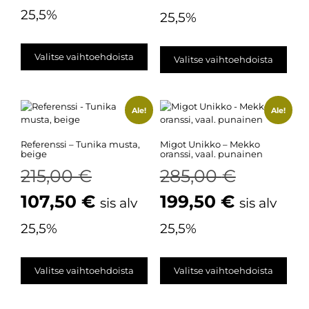
25,5%
25,5%
Valitse vaihtoehdoista
Valitse vaihtoehdoista
Ale!
Ale!
Referenssi – Tunika musta,
Migot Unikko – Mekko
beige
oranssi, vaal. punainen
215,00
€
285,00
€
107,50
€
199,50
€
sis alv
sis alv
25,5%
25,5%
Valitse vaihtoehdoista
Valitse vaihtoehdoista