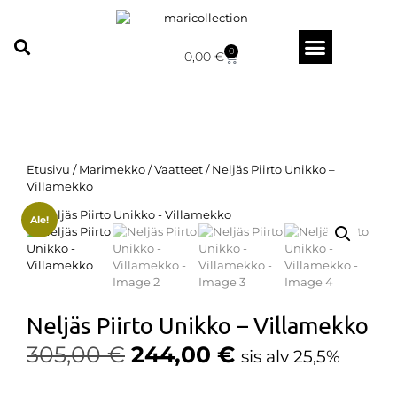
0
0,00
€
Etusivu
/
Marimekko
/
Vaatteet
/ Neljäs Piirto Unikko –
Villamekko
Ale!
Neljäs Piirto Unikko – Villamekko
305,00
€
244,00
€
sis alv 25,5%