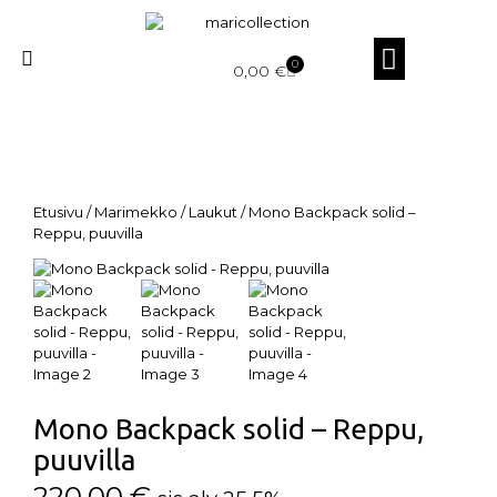
0
0,00
€
Etusivu
/
Marimekko
/
Laukut
/ Mono Backpack solid –
Reppu, puuvilla
Mono Backpack solid – Reppu,
puuvilla
220,00
€