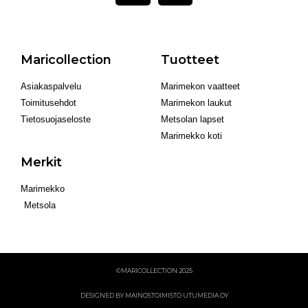
Maricollection
Tuotteet
Asiakaspalvelu
Marimekon vaatteet
Toimitusehdot
Marimekon laukut
Tietosuojaseloste
Metsolan lapset
Marimekko koti
Merkit
Marimekko
Metsola
©MARICOLLECTION 2025
DESIGNED BY MAINOSTOIMISTO UTUMEDIA OY