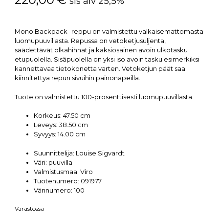
sis alv 25,5%
Mono Backpack -reppu on valmistettu valkaisemattomasta
luomupuuvillasta. Repussa on vetoketjusuljenta,
säädettävät olkahihnat ja kaksiosainen avoin ulkotasku
etupuolella. Sisäpuolella on yksi iso avoin tasku esimerkiksi
kannettavaa tietokonetta varten. Vetoketjun päät saa
kiinnitettyä repun sivuihin painonapeilla.
Tuote on valmistettu 100-prosenttisesti luomupuuvillasta.
Korkeus:
47.50 cm
Leveys:
38.50 cm
Syvyys:
14.00 cm
Suunnittelija:
Louise Sigvardt
Väri:
puuvilla
Valmistusmaa:
Viro
Tuotenumero:
091977
Värinumero:
100
Varastossa