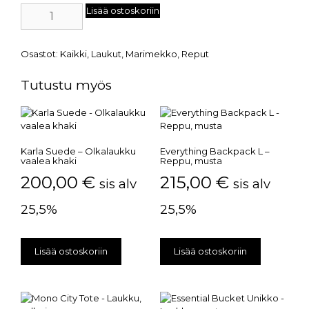
Lisää ostoskoriin
Osastot:
Kaikki
,
Laukut
,
Marimekko
,
Reput
Tutustu myös
Karla Suede – Olkalaukku
Everything Backpack L –
vaalea khaki
Reppu, musta
200,00
€
215,00
€
sis alv
sis alv
25,5%
25,5%
Lisää ostoskoriin
Lisää ostoskoriin