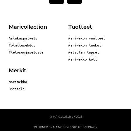
Maricollection
Tuotteet
Asiakaspalvelu
Marimekon vaatteet
Toimitusehdot
Marimekon laukut
Tietosuojaseloste
Metsolan lapset
Marimekko koti
Merkit
Marimekko
Metsola
©MARICOLLECTION 2025
DESIGNED BY MAINOSTOIMISTO UTUMEDIA OY