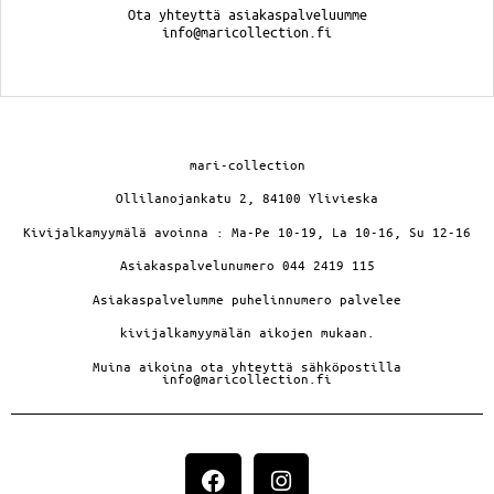
Ota yhteyttä asiakaspalveluumme
info@maricollection.fi
mari-collection
Ollilanojankatu 2, 84100 Ylivieska
Kivijalkamyymälä avoinna : Ma-Pe 10-19, La 10-16, Su 12-16
Asiakaspalvelunumero 044 2419 115
Asiakaspalvelumme puhelinnumero palvelee
kivijalkamyymälän aikojen mukaan.
Muina aikoina ota yhteyttä sähköpostilla
info@maricollection.fi