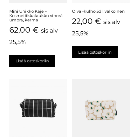
Mini Unikko Kaje –
Oiva -kulho 5dl, valkoinen
Kosmetiikkalaukku vihreä,
22,00
€
umbra, kerma
sis alv
62,00
€
sis alv
25,5%
25,5%
Lisää ostoskoriin
Lisää ostoskoriin