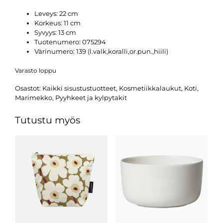
Leveys: 22 cm
Korkeus: 11 cm
Syvyys: 13 cm
Tuotenumero: 075294
Värinumero: 139 (l.valk,koralli,or.pun.,hiili)
Varasto loppu
Osastot:
Kaikki sisustustuotteet
,
Kosmetiikkalaukut
,
Koti
,
Marimekko
,
Pyyhkeet ja kylpytakit
Tutustu myös