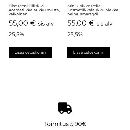
Tiise Pieni Tiiliskivi –
Mini Unikko Relle –
Kosmetiikkalaukku musta,
Kosmetiikkalaukku hiekka,
valkoinen
heinä, smaragdi
55,00
€
55,00
€
sis alv
sis alv
25,5%
25,5%
Lisää ostoskoriin
Lisää ostoskoriin
Toimitus 5.90€