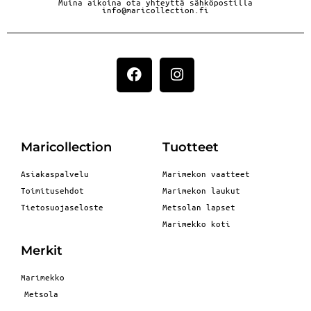
Muina aikoina ota yhteyttä sähköpostilla
info@maricollection.fi
Maricollection
Tuotteet
Asiakaspalvelu
Marimekon vaatteet
Toimitusehdot
Marimekon laukut
Tietosuojaseloste
Metsolan lapset
Marimekko koti
Merkit
Marimekko
Metsola