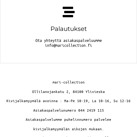
Palautukset
Ota yhteyttä asiakaspalveluumme
info@maricollection.fi
mari-collection
Ollilanojankatu 2, 84100 Ylivieska
Kivijalkamyymälä avoinna : Ma-Pe 10-19, La 10-16, Su 12-16
Asiakaspalvelunumero 044 2419 115
Asiakaspalvelumme puhelinnumero palvelee
kivijalkamyymälän aikojen mukaan.