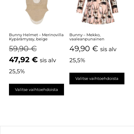
Bunny Helmet – Merinovilla
Bunny – Mekko,
Kypärämyssy, beige
vaaleanpunainen
59,90
€
49,90
€
sis alv
47,92
€
sis alv
25,5%
25,5%
Valitse vaihtoehdoista
Valitse vaihtoehdoista