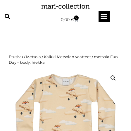
0
0,00
€
Etusivu
/
Metsola
/
Kaikki Metsolan vaatteet
/ metsola Fun
Day – body, hiekka