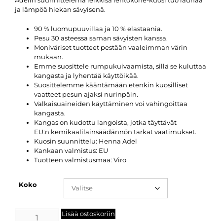
Adelin suunnittelema leikkisä lentokone-kuosi tuo rauhaa
ja lämpöä hiekan sävyisenä.
90 % luomupuuvillaa ja 10 % elastaania.
Pesu 30 asteessa saman sävyisten kanssa.
Moniväriset tuotteet pestään vaaleimman värin
mukaan.
Emme suosittele rumpukuivaamista, sillä se kuluttaa
kangasta ja lyhentää käyttöikää.
Suosittelemme kääntämään etenkin kuosilliset
vaatteet pesun ajaksi nurinpäin.
Valkaisuaineiden käyttäminen voi vahingoittaa
kangasta.
Kangas on kudottu langoista, jotka täyttävät
EU:n kemikaalilainsäädännön tarkat vaatimukset.
Kuosin suunnittelu: Henna Adel
Kankaan valmistus: EU
Tuotteen valmistusmaa: Viro
Koko
Lisää ostoskoriin