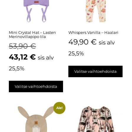
Mini Crystal Hat – Lasten
Whispers Vanilla – Haalari
Merinovillapipo lila
49,90
€
sis alv
53,90
€
25,5%
43,12
€
sis alv
25,5%
Valitse vaihtoehdoista
Valitse vaihtoehdoista
Ale!