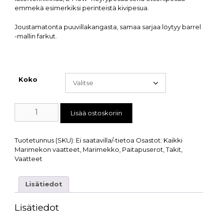
emmekä esimerkiksi perinteistä kivipesua.
Joustamatonta puuvillakangasta, samaa sarjaa löytyy barrel
-mallin farkut.
Koko
Lisää ostoskoriin
Tuotetunnus (SKU):
Ei saatavilla/-tietoa
Osastot:
Kaikki
Marimekon vaatteet
,
Marimekko
,
Paitapuserot
,
Takit
,
Vaatteet
Lisätiedot
Lisätiedot