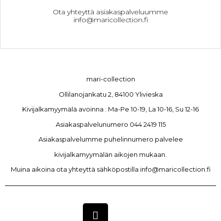
Ota yhteyttä asiakaspalveluumme
info@maricollection.fi
mari-collection
Ollilanojankatu 2, 84100 Ylivieska
Kivijalkamyymälä avoinna : Ma-Pe 10-19, La 10-16, Su 12-16
Asiakaspalvelunumero 044 2419 115
Asiakaspalvelumme puhelinnumero palvelee
kivijalkamyymälän aikojen mukaan.
Muina aikoina ota yhteyttä sähköpostilla info@maricollection.fi