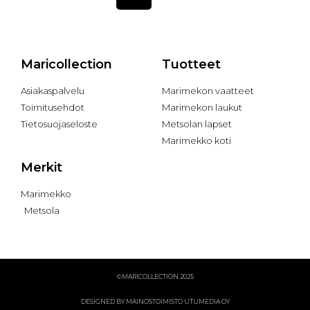
Maricollection
Tuotteet
Asiakaspalvelu
Marimekon vaatteet
Toimitusehdot
Marimekon laukut
Tietosuojaseloste
Metsolan lapset
Marimekko koti
Merkit
Marimekko
Metsola
©MARICOLLECTION 2025
DESIGNED BY MAINOSTOIMISTO UTUMEDIA OY