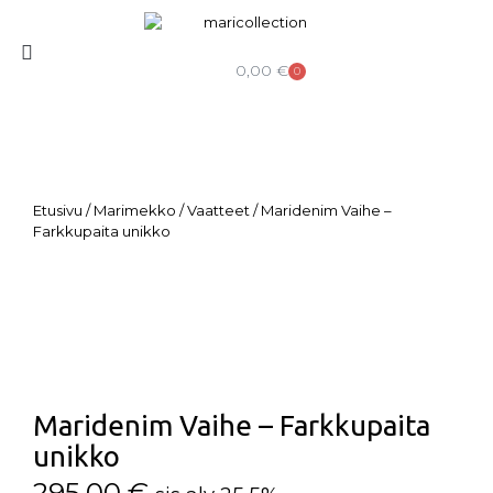
0,00
€
0
Etusivu
/
Marimekko
/
Vaatteet
/ Maridenim Vaihe –
Farkkupaita unikko
Maridenim Vaihe – Farkkupaita
unikko
295,00
€