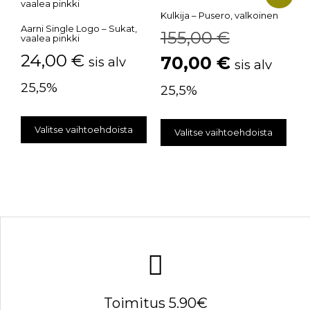
Kulkija – Pusero, valkoinen
Aarni Single Logo – Sukat,
155,00
€
vaalea pinkki
24,00
€
70,00
€
sis alv
sis alv
25,5%
25,5%
Valitse vaihtoehdoista
Valitse vaihtoehdoista
Toimitus 5.90€