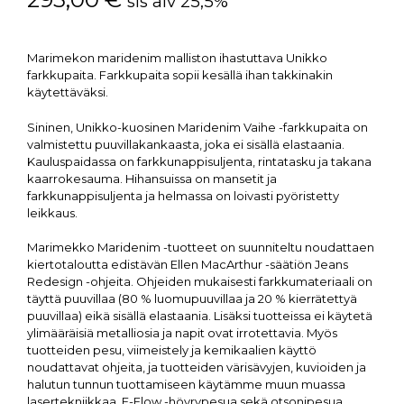
sis alv 25,5%
Marimekon maridenim malliston ihastuttava Unikko
farkkupaita. Farkkupaita sopii kesällä ihan takkinakin
käytettäväksi.
Sininen, Unikko-kuosinen Maridenim Vaihe -farkkupaita on
valmistettu puuvillakankaasta, joka ei sisällä elastaania.
Kauluspaidassa on farkkunappisuljenta, rintatasku ja takana
kaarrokesauma. Hihansuissa on mansetit ja
farkkunappisuljenta ja helmassa on loivasti pyöristetty
leikkaus.
Marimekko Maridenim -tuotteet on suunniteltu noudattaen
kiertotaloutta edistävän Ellen MacArthur -säätiön Jeans
Redesign -ohjeita. Ohjeiden mukaisesti farkkumateriaali on
täyttä puuvillaa (80 % luomupuuvillaa ja 20 % kierrätettyä
puuvillaa) eikä sisällä elastaania. Lisäksi tuotteissa ei käytetä
ylimääräisiä metalliosia ja napit ovat irrotettavia. Myös
tuotteiden pesu, viimeistely ja kemikaalien käyttö
noudattavat ohjeita, ja tuotteiden värisävyjen, kuvioiden ja
halutun tunnun tuottamiseen käytämme muun muassa
lasertekniikkaa, E-Flow -höyrypesua sekä otsonipesua