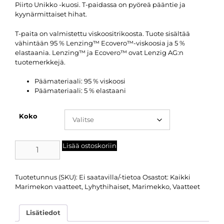
Piirto Unikko -kuosi. T-paidassa on pyöreä pääntie ja
kyynärmittaiset hihat.
T-paita on valmistettu viskoositrikoosta. Tuote sisältää
vähintään 95 % Lenzing™ Ecovero™-viskoosia ja 5 %
elastaania. Lenzing™ ja Ecovero™ ovat Lenzig AG:n
tuotemerkkejä.
Päämateriaali: 95 % viskoosi
Päämateriaali: 5 % elastaani
Koko
Lisää ostoskoriin
Tuotetunnus (SKU):
Ei saatavilla/-tietoa
Osastot:
Kaikki
Marimekon vaatteet
,
Lyhythihaiset
,
Marimekko
,
Vaatteet
Lisätiedot