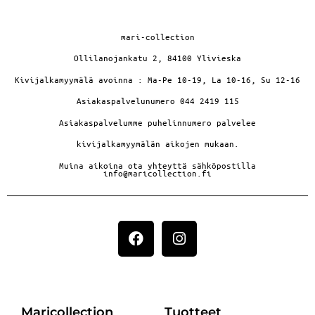
mari-collection
Ollilanojankatu 2, 84100 Ylivieska
Kivijalkamyymälä avoinna : Ma-Pe 10-19, La 10-16, Su 12-16
Asiakaspalvelunumero 044 2419 115
Asiakaspalvelumme puhelinnumero palvelee
kivijalkamyymälän aikojen mukaan.
Muina aikoina ota yhteyttä sähköpostilla
info@maricollection.fi
Maricollection
Tuotteet