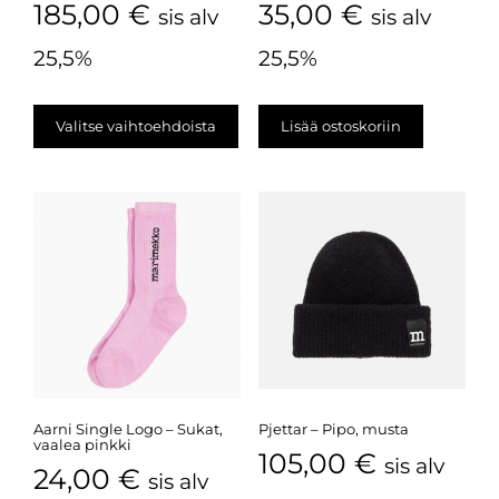
185,00
€
35,00
€
sis alv
sis alv
25,5%
25,5%
Valitse vaihtoehdoista
Lisää ostoskoriin
Aarni Single Logo – Sukat,
Pjettar – Pipo, musta
vaalea pinkki
105,00
€
sis alv
24,00
€
sis alv