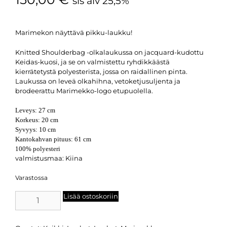
sis alv 25,5%
Marimekon näyttävä pikku-laukku!
Knitted Shoulderbag -olkalaukussa on jacquard-kudottu
Keidas-kuosi, ja se on valmistettu ryhdikkäästä
kierrätetystä polyesterista, jossa on raidallinen pinta.
Laukussa on leveä olkahihna, vetoketjusuljenta ja
brodeerattu Marimekko-logo etupuolella.
Leveys: 27 cm
Korkeus: 20 cm
Syvyys: 10 cm
Kantokahvan pituus: 61 cm
100% polyesteri
valmistusmaa: Kiina
Varastossa
Lisää ostoskoriin