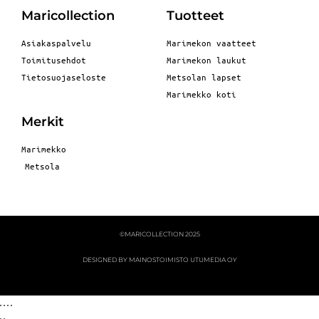
Maricollection
Tuotteet
Asiakaspalvelu
Marimekon vaatteet
Toimitusehdot
Marimekon laukut
Tietosuojaseloste
Metsolan lapset
Marimekko koti
Merkit
Marimekko
Metsola
©MARICOLLECTION 2025
DESIGNED BY MAINOSTOIMISTO UTUMEDIA OY