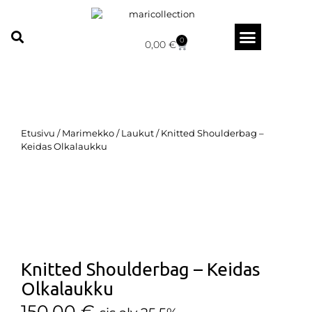
0
0,00
€
Etusivu
/
Marimekko
/
Laukut
/ Knitted Shoulderbag –
Keidas Olkalaukku
Knitted Shoulderbag – Keidas
Olkalaukku
150,00
€