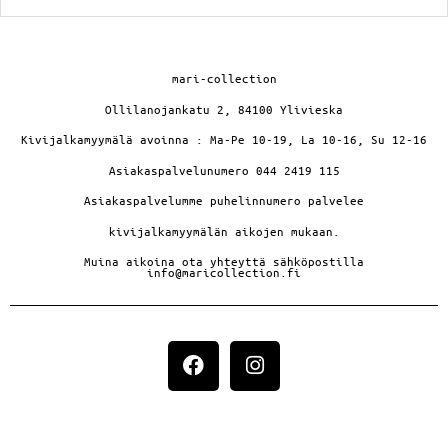
mari-collection
Ollilanojankatu 2, 84100 Ylivieska
Kivijalkamyymälä avoinna : Ma-Pe 10-19, La 10-16, Su 12-16
Asiakaspalvelunumero 044 2419 115
Asiakaspalvelumme puhelinnumero palvelee
kivijalkamyymälän aikojen mukaan.
Muina aikoina ota yhteyttä sähköpostilla
info@maricollection.fi