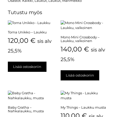
Osastot:
Kaikki
,
Laukut
,
Laukut
,
Marimekko
Tutustu myös
Torna Unikko – Laukku
Mono Mini Crossbody –
120,00
€
sis alv
Laukku, valkoinen
140,00
€
sis alv
25,5%
25,5%
Lisää ostoskoriin
Lisää ostoskoriin
Baby Gratha –
My Things – Laukku musta
Nahkalaukku, musta
110,00
€
sis alv