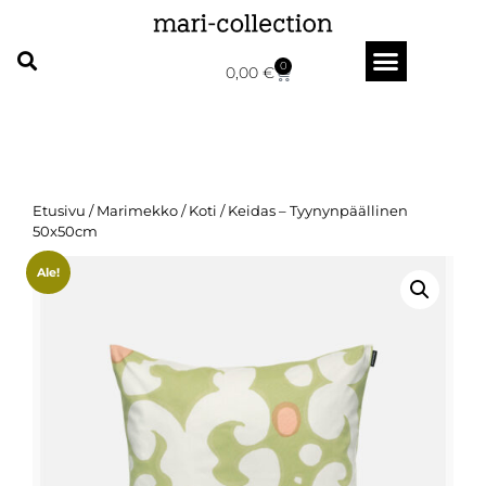
0
0,00
€
Etusivu
/
Marimekko
/
Koti
/ Keidas – Tyynynpäällinen
50x50cm
Ale!