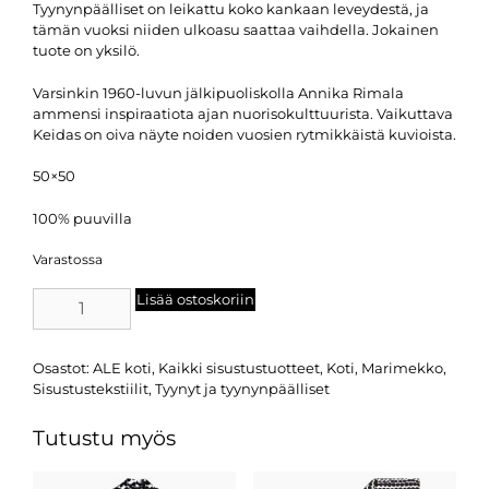
Tyynynpäälliset on leikattu koko kankaan leveydestä, ja
tämän vuoksi niiden ulkoasu saattaa vaihdella. Jokainen
tuote on yksilö.
Varsinkin 1960-luvun jälkipuoliskolla Annika Rimala
ammensi inspiraatiota ajan nuorisokulttuurista. Vaikuttava
Keidas on oiva näyte noiden vuosien rytmikkäistä kuvioista.
50×50
100% puuvilla
Varastossa
Lisää ostoskoriin
Osastot:
ALE koti
,
Kaikki sisustustuotteet
,
Koti
,
Marimekko
,
Sisustustekstiilit
,
Tyynyt ja tyynynpäälliset
Tutustu myös