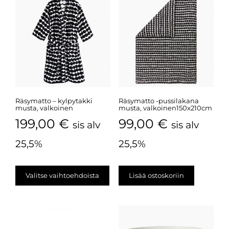
Räsymatto – kylpytakki
Räsymatto -pussilakana
musta, valkoinen
musta, valkoinen150x210cm
199,00
€
99,00
€
sis alv
sis alv
25,5%
25,5%
Valitse vaihtoehdoista
Lisää ostoskoriin