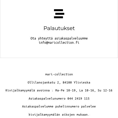
Palautukset
Ota yhteyttä asiakaspalveluumme
info@maricollection.fi
mari-collection
Ollilanojankatu 2, 84100 Ylivieska
Kivijalkamyymälä avoinna : Ma-Pe 10-19, La 10-16, Su 12-16
Asiakaspalvelunumero 044 2419 115
Asiakaspalvelumme puhelinnumero palvelee
kivijalkamyymälän aikojen mukaan.