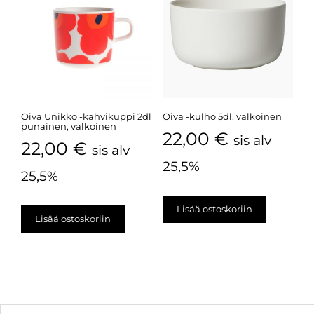
Oiva Unikko -kahvikuppi 2dl
Oiva -kulho 5dl, valkoinen
punainen, valkoinen
22,00
€
sis alv
22,00
€
sis alv
25,5%
25,5%
Lisää ostoskoriin
Lisää ostoskoriin