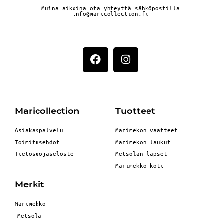
Muina aikoina ota yhteyttä sähköpostilla
info@maricollection.fi
Maricollection
Tuotteet
Asiakaspalvelu
Marimekon vaatteet
Toimitusehdot
Marimekon laukut
Tietosuojaseloste
Metsolan lapset
Marimekko koti
Merkit
Marimekko
Metsola