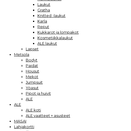
Laukut
Gratha
Knitted -laukut
Karla
Reput
Kukkarot ja lompakot
Kosmetiikkalaukut
ALE laukut
Lapset
Metsola
Bodyt
Paidat
Housut
Mekot
Jumpsuit
Yöasut
Pipot ja huivit
ALE
ALE
ALE koti
ALE vaatteet + asusteet
MASAI
Lahjakortti