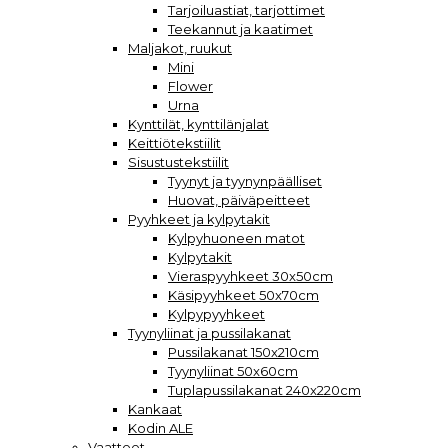
Tarjoiluastiat, tarjottimet
Teekannut ja kaatimet
Maljakot, ruukut
Mini
Flower
Urna
Kynttilät, kynttilänjalat
Keittiötekstiilit
Sisustustekstiilit
Tyynyt ja tyynynpäälliset
Huovat, päiväpeitteet
Pyyhkeet ja kylpytakit
Kylpyhuoneen matot
Kylpytakit
Vieraspyyhkeet 30x50cm
Käsipyyhkeet 50x70cm
Kylpypyyhkeet
Tyynyliinat ja pussilakanat
Pussilakanat 150x210cm
Tyynyliinat 50x60cm
Tuplapussilakanat 240x220cm
Kankaat
Kodin ALE
Vaatteet