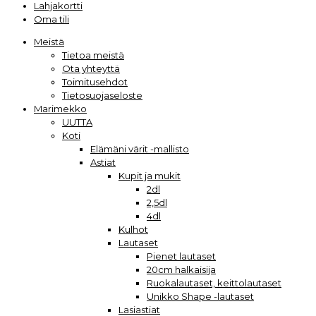
Lahjakortti
Oma tili
Meistä
Tietoa meistä
Ota yhteyttä
Toimitusehdot
Tietosuojaseloste
Marimekko
UUTTA
Koti
Elämäni värit -mallisto
Astiat
Kupit ja mukit
2dl
2,5dl
4dl
Kulhot
Lautaset
Pienet lautaset
20cm halkaisija
Ruokalautaset, keittolautaset
Unikko Shape -lautaset
Lasiastiat