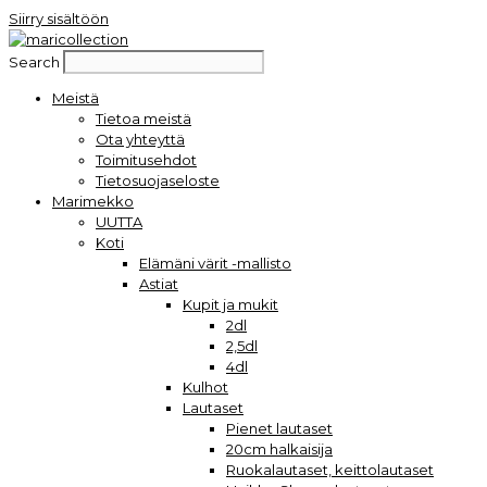
Siirry sisältöön
Search
Meistä
Tietoa meistä
Ota yhteyttä
Toimitusehdot
Tietosuojaseloste
Marimekko
UUTTA
Koti
Elämäni värit -mallisto
Astiat
Kupit ja mukit
2dl
2,5dl
4dl
Kulhot
Lautaset
Pienet lautaset
20cm halkaisija
Ruokalautaset, keittolautaset