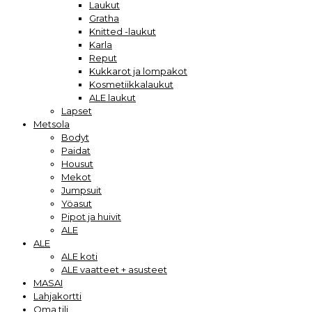
Laukut
Gratha
Knitted -laukut
Karla
Reput
Kukkarot ja lompakot
Kosmetiikkalaukut
ALE laukut
Lapset
Metsola
Bodyt
Paidat
Housut
Mekot
Jumpsuit
Yöasut
Pipot ja huivit
ALE
ALE
ALE koti
ALE vaatteet + asusteet
MASAI
Lahjakortti
Oma tili