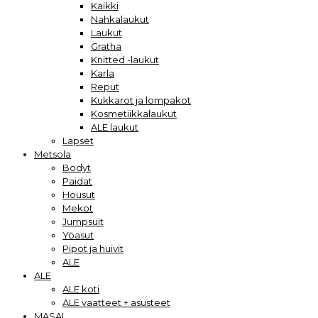
Kaikki
Nahkalaukut
Laukut
Gratha
Knitted -laukut
Karla
Reput
Kukkarot ja lompakot
Kosmetiikkalaukut
ALE laukut
Lapset
Metsola
Bodyt
Paidat
Housut
Mekot
Jumpsuit
Yöasut
Pipot ja huivit
ALE
ALE
ALE koti
ALE vaatteet + asusteet
MASAI