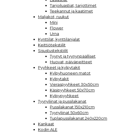
Tarjoiluastiat, tarjottimet
Teekannut ja kaatimet
Maljakot, ruukut
Mini
Flower
Urna
Kynttilät, kynttilänjalat
Keittiötekstiilit
Sisustustekstiilit
Tyynyt ja tyynynpäälliset
Huovat, päiväpeitteet
Pyyhkeet ja kylpytakit
Kylpyhuoneen matot
Kylpytakit
Vieraspyyhkeet 30x50cm
Käsipyyhkeet 50x70cm
Kylpypyyhkeet
Tyynyliinat ja pussilakanat
Pussilakanat 150x210cm
Tyynyliinat 50x60cm
Tuplapussilakanat 240x220cm
Kankaat
Kodin ALE