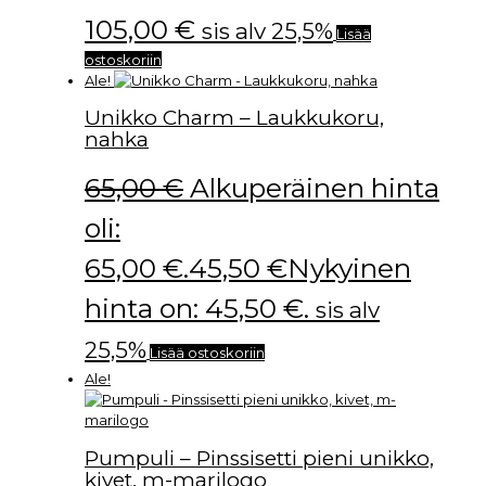
105,00
€
sis alv 25,5%
Lisää
ostoskoriin
Ale!
Unikko Charm – Laukkukoru,
nahka
65,00
€
Alkuperäinen hinta
oli:
65,00 €.
45,50
€
Nykyinen
hinta on: 45,50 €.
sis alv
25,5%
Lisää ostoskoriin
Ale!
Pumpuli – Pinssisetti pieni unikko,
kivet, m-marilogo