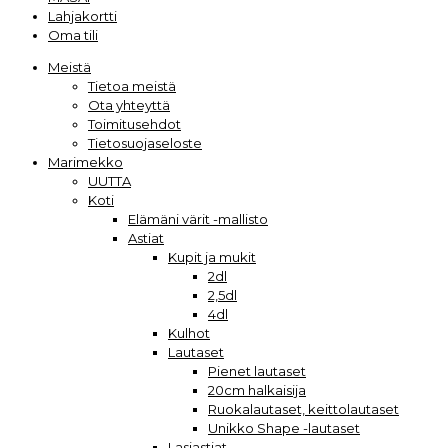
Lahjakortti
Oma tili
Meistä
Tietoa meistä
Ota yhteyttä
Toimitusehdot
Tietosuojaseloste
Marimekko
UUTTA
Koti
Elämäni värit -mallisto
Astiat
Kupit ja mukit
2dl
2,5dl
4dl
Kulhot
Lautaset
Pienet lautaset
20cm halkaisija
Ruokalautaset, keittolautaset
Unikko Shape -lautaset
Lasiastiat