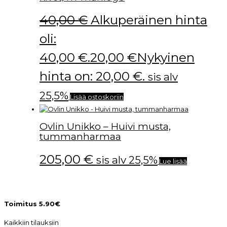
40,00
€
Alkuperäinen hinta
oli:
40,00 €.
20,00
€
Nykyinen
hinta on: 20,00 €.
sis alv
25,5%
Lisää ostoskoriin
Ovlin Unikko – Huivi musta,
tummanharmaa
205,00
€
sis alv 25,5%
Lue lisää
Toimitus 5.90€
Kaikkiin tilauksiin