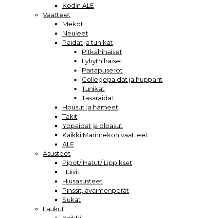
Kodin ALE
Vaatteet
Mekot
Neuleet
Paidat ja tunikat
Pitkähihaiset
Lyhythihaiset
Paitapuserot
Collegepaidat ja hupparit
Tunikat
Tasaraidat
Housut ja hameet
Takit
Yöpaidat ja oloasut
Kaikki Marimekon vaatteet
ALE
Asusteet
Pipot/ Hatut/ Lippikset
Huivit
Hiusasusteet
Pinssit, avaimenperät
Sukat
Laukut