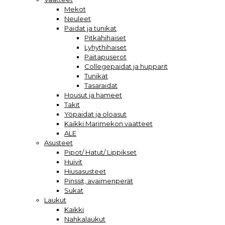
Mekot
Neuleet
Paidat ja tunikat
Pitkähihaiset
Lyhythihaiset
Paitapuserot
Collegepaidat ja hupparit
Tunikat
Tasaraidat
Housut ja hameet
Takit
Yöpaidat ja oloasut
Kaikki Marimekon vaatteet
ALE
Asusteet
Pipot/ Hatut/ Lippikset
Huivit
Hiusasusteet
Pinssit, avaimenperät
Sukat
Laukut
Kaikki
Nahkalaukut