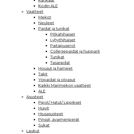
Kankaat
Kodin ALE
Vaatteet
Mekot
Neuleet
Paidat ja tunikat
Pitkähihaiset
Lyhythihaiset
Paitapuserot
Collegepaidat ja hupparit
Tunikat
Tasaraidat
Housut ja hameet
Takit
Yöpaidat ja oloasut
Kaikki Marimekon vaatteet
ALE
Asusteet
Pipot/ Hatut/ Lippikset
Huivit
Hiusasusteet
Pinssit, avaimenperät
Sukat
Laukut