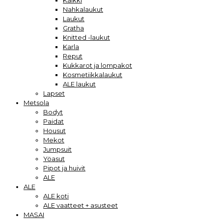
Kaikki
Nahkalaukut
Laukut
Gratha
Knitted -laukut
Karla
Reput
Kukkarot ja lompakot
Kosmetiikkalaukut
ALE laukut
Lapset
Metsola
Bodyt
Paidat
Housut
Mekot
Jumpsuit
Yöasut
Pipot ja huivit
ALE
ALE
ALE koti
ALE vaatteet + asusteet
MASAI