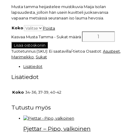
Musta tamma heijastelee muistikuvia Maija Isolan
lapsuudesta, jolloin hän usein kuvitteli juoksevansa
vapaana metsässä seuranaan iso lauma hevosia.
Koko
Poista
Kasvaa Musta Tamma - Sukat määrä
Lisää ostoskoriin
Tuotetunnus (SKU):
Ei saatavilla/-tietoa
Osastot:
Asusteet
,
Marimekko
,
Sukat
Lisätiedot
Lisätiedot
Koko
34-36, 37-39, 40-42
Tutustu myös
Pjettar – Pipo, valkoinen