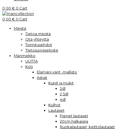
0,00
€
0
Cart
0,00
€
0
Cart
Meistä
Tietoa meistä
Ota yhteyttä
Toimitusehdot
Tietosuojaseloste
Marimekko
UUTTA
Koti
Elämäni värit -mallisto
Astiat
Kupit ja mukit
2dl
2,5dl
4dl
Kulhot
Lautaset
Pienet lautaset
20cm halkaisija
Ruokalautaset, keittolautaset