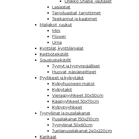
Unikko Shape -lautaset
Lasiastiat
Tarjoiluastiat, tarjottimet
Teekannut ja kaatimet
Maljakot, ruukut
Mini
Flower
Urna
Kynttilät, kynttilänjalat
Keittiötekstiilit
Sisustustekstiilit
Tyynyt ja tyynynpäälliset
Huovat, päiväpeitteet
Pyyhkeet ja kylpytakit
Kylpyhuoneen matot
Kylpytakit
Vieraspyyhkeet 30x50cm
Käsipyyhkeet 50x70cm
Kylpypyyhkeet
Tyynyliinat ja pussilakanat
Pussilakanat 150x210cm
Tyynyliinat 50x60cm
Tuplapussilakanat 240x220cm
Kankaat