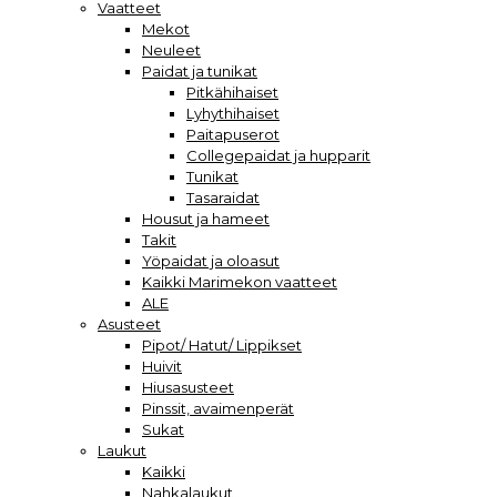
Vaatteet
Mekot
Neuleet
Paidat ja tunikat
Pitkähihaiset
Lyhythihaiset
Paitapuserot
Collegepaidat ja hupparit
Tunikat
Tasaraidat
Housut ja hameet
Takit
Yöpaidat ja oloasut
Kaikki Marimekon vaatteet
ALE
Asusteet
Pipot/ Hatut/ Lippikset
Huivit
Hiusasusteet
Pinssit, avaimenperät
Sukat
Laukut
Kaikki
Nahkalaukut