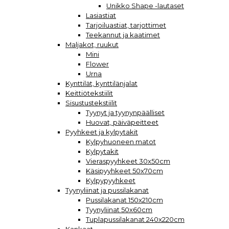
Unikko Shape -lautaset
Lasiastiat
Tarjoiluastiat, tarjottimet
Teekannut ja kaatimet
Maljakot, ruukut
Mini
Flower
Urna
Kynttilät, kynttilänjalat
Keittiötekstiilit
Sisustustekstiilit
Tyynyt ja tyynynpäälliset
Huovat, päiväpeitteet
Pyyhkeet ja kylpytakit
Kylpyhuoneen matot
Kylpytakit
Vieraspyyhkeet 30x50cm
Käsipyyhkeet 50x70cm
Kylpypyyhkeet
Tyynyliinat ja pussilakanat
Pussilakanat 150x210cm
Tyynyliinat 50x60cm
Tuplapussilakanat 240x220cm