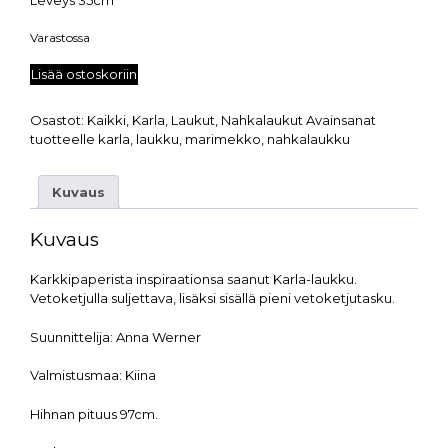
Varastossa
Lisää ostoskoriin
Osastot:
Kaikki
,
Karla
,
Laukut
,
Nahkalaukut
Avainsanat
tuotteelle
karla
,
laukku
,
marimekko
,
nahkalaukku
Kuvaus
Kuvaus
Karkkipaperista inspiraationsa saanut Karla-laukku.
Vetoketjulla suljettava, lisäksi sisällä pieni vetoketjutasku.
Suunnittelija:
Anna Werner
Valmistusmaa:
Kiina
Hihnan pituus 97cm.