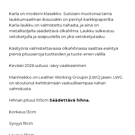
Karla on moderni klassikko. Suloisen muotonsa tämä
laukkumaailman ikisuosikki on perinyt karkkipaperilta.
Karla-laukku on valmistettu nahasta, ja siinä on
metallisoljella säädettävä olkahihna. Laukku sulkeutuu
vetoketjulla ja sisäpuolella on yksi vetoketjutasku.
Käsityönä valmistettavassa olkahihnassa saattaa esiintyä
pieniä pituuseroja tuotteiden ja tuote-erien välillä.
Kevään 2026 uutuus -sävy vaaleasininen.
Marimekko on Leather Working Groupin (LWG) jäsen. LWG
on sitoutunut kehittämään vastuullisempaa nahan
valmistusta.
Hihnan pituus 105cm
Säädettävä hihna.
Korkeus 13cm
Syvyys 19cm
Leveys 35cm