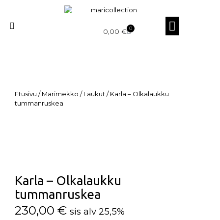
0
0,00
€
Etusivu
/
Marimekko
/
Laukut
/ Karla – Olkalaukku
tummanruskea
Karla – Olkalaukku
tummanruskea
230,00
€
sis alv 25,5%