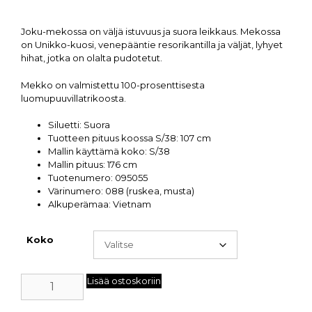
Joku-mekossa on väljä istuvuus ja suora leikkaus. Mekossa
on Unikko-kuosi, venepääntie resorikantilla ja väljät, lyhyet
hihat, jotka on olalta pudotetut.
Mekko on valmistettu 100-prosenttisesta
luomupuuvillatrikoosta.
Siluetti: Suora
Tuotteen pituus koossa S/38: 107 cm
Mallin käyttämä koko: S/38
Mallin pituus: 176 cm
Tuotenumero: 095055
Värinumero: 088 (ruskea, musta)
Alkuperämaa: Vietnam
Koko
Lisää ostoskoriin