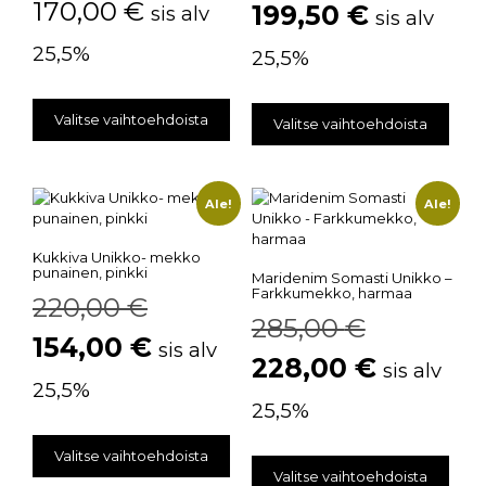
170,00
€
199,50
€
sis alv
sis alv
25,5%
25,5%
Valitse vaihtoehdoista
Valitse vaihtoehdoista
Ale!
Ale!
Kukkiva Unikko- mekko
punainen, pinkki
Maridenim Somasti Unikko –
Farkkumekko, harmaa
220,00
€
285,00
€
154,00
€
sis alv
228,00
€
sis alv
25,5%
25,5%
Valitse vaihtoehdoista
Valitse vaihtoehdoista