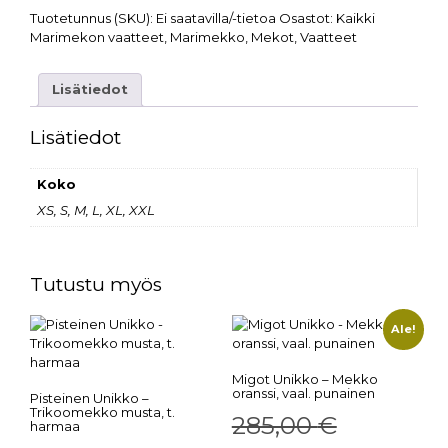
Tuotetunnus (SKU):
Ei saatavilla/-tietoa
Osastot:
Kaikki
Marimekon vaatteet
,
Marimekko
,
Mekot
,
Vaatteet
Lisätiedot
Lisätiedot
Koko
XS, S, M, L, XL, XXL
Tutustu myös
Ale!
Migot Unikko – Mekko
oranssi, vaal. punainen
Pisteinen Unikko –
Trikoomekko musta, t.
285,00
€
harmaa