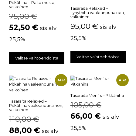
Pitkähiha – Paita musta,
valkoinen
Tasaraita Relaxed –
Lyhythiha vaaleanpunainen,
75,00
€
valkoinen
95,00
€
52,50
€
sis alv
sis alv
25,5%
25,5%
Valitse vaihtoehdoista
Valitse vaihtoehdoista
Ale!
Ale!
Tasaraita Men`s – Pitkähiha
Tasaraita Relaxed –
105,00
€
Pitkähiha vaaleanpunainen,
valkoinen
66,00
€
sis alv
110,00
€
25,5%
88,00
€
sis alv