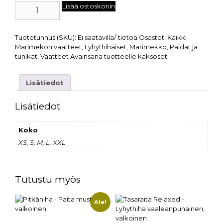
Lisää ostoskoriin
Tuotetunnus (SKU):
Ei saatavilla/-tietoa
Osastot:
Kaikki
Marimekon vaatteet
,
Lyhythihaiset
,
Marimekko
,
Paidat ja
tunikat
,
Vaatteet
Avainsana tuotteelle
kaksoset
Lisätiedot
Lisätiedot
Koko
XS, S, M, L, XXL
Tutustu myös
Ale!