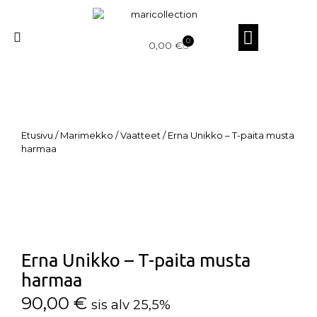
0
0,00
€
Etusivu
/
Marimekko
/
Vaatteet
/ Erna Unikko – T-paita musta
harmaa
Erna Unikko – T-paita musta
harmaa
90,00
€
sis alv 25,5%