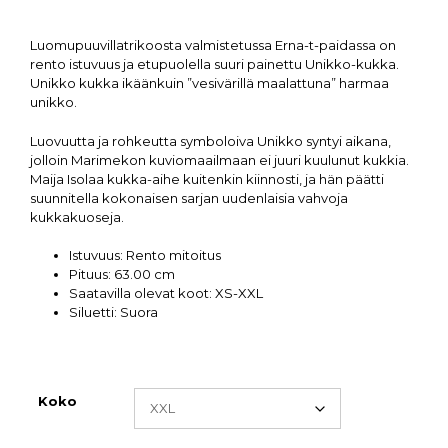
Luomupuuvillatrikoosta valmistetussa Erna-t-paidassa on
rento istuvuus ja etupuolella suuri painettu Unikko-kukka.
Unikko kukka ikäänkuin ”vesivärillä maalattuna” harmaa
unikko.
Luovuutta ja rohkeutta symboloiva Unikko syntyi aikana,
jolloin Marimekon kuviomaailmaan ei juuri kuulunut kukkia.
Maija Isolaa kukka-aihe kuitenkin kiinnosti, ja hän päätti
suunnitella kokonaisen sarjan uudenlaisia vahvoja
kukkakuoseja.
Istuvuus:
Rento mitoitus
Pituus:
63.00 cm
Saatavilla olevat koot:
XS-XXL
Siluetti:
Suora
Koko