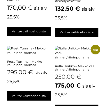
harmaa
170,00
€
132,50
€
sis alv
sis alv
25,5%
25,5%
Valitse vaihtoehdoista
Valitse vaihtoehdoista
Ale!
Frosti Tumma – Mekko
valkoinen, harmaa
Rulla Unikko – Mekko vaal.
sininen/viininpunainen
295,00
€
sis alv
250,00
€
25,5%
175,00
€
sis alv
25,5%
Valitse vaihtoehdoista