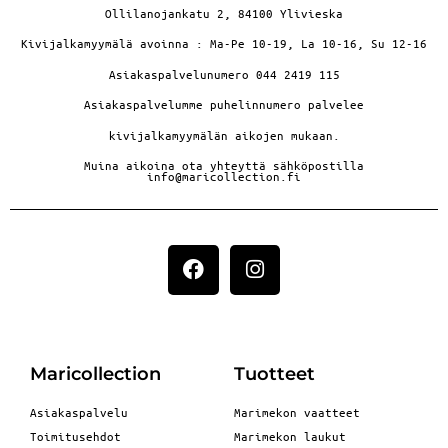
Ollilanojankatu 2, 84100 Ylivieska
Kivijalkamyymälä avoinna : Ma-Pe 10-19, La 10-16, Su 12-16
Asiakaspalvelunumero 044 2419 115
Asiakaspalvelumme puhelinnumero palvelee
kivijalkamyymälän aikojen mukaan.
Muina aikoina ota yhteyttä sähköpostilla
info@maricollection.fi
Maricollection
Tuotteet
Asiakaspalvelu
Marimekon vaatteet
Toimitusehdot
Marimekon laukut