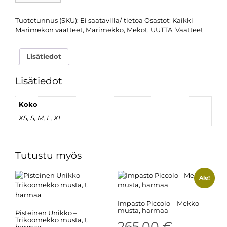
Tuotetunnus (SKU):
Ei saatavilla/-tietoa
Osastot:
Kaikki
Marimekon vaatteet
,
Marimekko
,
Mekot
,
UUTTA
,
Vaatteet
Lisätiedot
Lisätiedot
Koko
XS, S, M, L, XL
Tutustu myös
Ale!
Impasto Piccolo – Mekko
musta, harmaa
Pisteinen Unikko –
Trikoomekko musta, t.
265,00
€