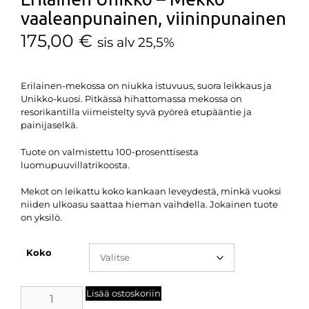
vaaleanpunainen, viininpunainen
175,00
€
sis alv 25,5%
Erilainen-mekossa on niukka istuvuus, suora leikkaus ja
Unikko-kuosi. Pitkässä hihattomassa mekossa on
resorikantilla viimeistelty syvä pyöreä etupääntie ja
painijaselkä.
Tuote on valmistettu 100-prosenttisesta
luomupuuvillatrikoosta.
Mekot on leikattu koko kankaan leveydestä, minkä vuoksi
niiden ulkoasu saattaa hieman vaihdella. Jokainen tuote
on yksilö.
Koko
Lisää ostoskoriin