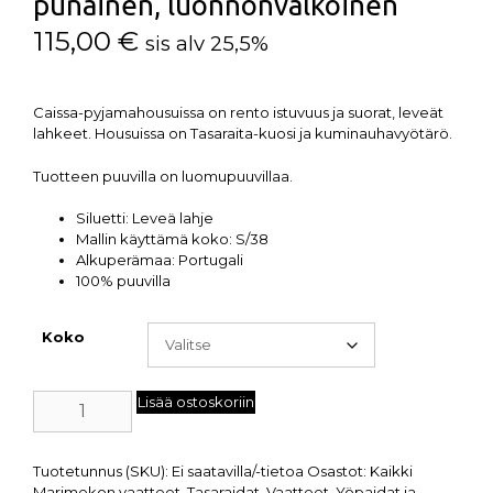
punainen, luonnonvalkoinen
115,00
€
sis alv 25,5%
Caissa-pyjamahousuissa on rento istuvuus ja suorat, leveät
lahkeet. Housuissa on Tasaraita-kuosi ja kuminauhavyötärö.
Tuotteen puuvilla on luomupuuvillaa.
Siluetti: Leveä lahje
Mallin käyttämä koko: S/38
Alkuperämaa: Portugali
100% puuvilla
Koko
Lisää ostoskoriin
Tuotetunnus (SKU):
Ei saatavilla/-tietoa
Osastot:
Kaikki
Marimekon vaatteet
,
Tasaraidat
,
Vaatteet
,
Yöpaidat ja