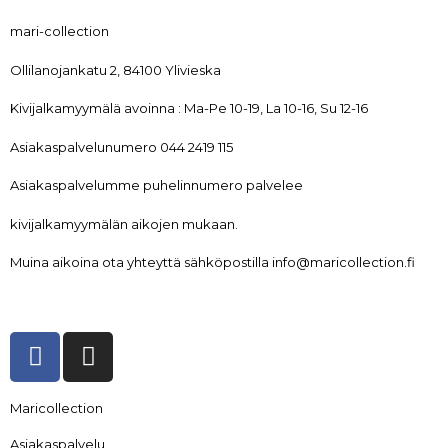
mari-collection
Ollilanojankatu 2, 84100 Ylivieska
Kivijalkamyymälä avoinna : Ma-Pe 10-19, La 10-16, Su 12-16
Asiakaspalvelunumero 044 2419 115
Asiakaspalvelumme puhelinnumero palvelee
kivijalkamyymälän aikojen mukaan.
Muina aikoina ota yhteyttä sähköpostilla info@maricollection.fi
Maricollection
Asiakaspalvelu