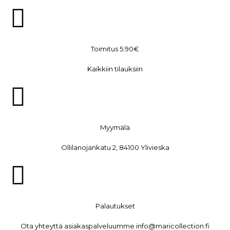
Toimitus 5.90€
Kaikkiin tilauksiin
Myymälä
Ollilanojankatu 2, 84100 Ylivieska
Palautukset
Ota yhteyttä asiakaspalveluumme info@maricollection.fi