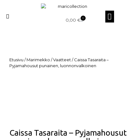
0
0,00
€
Etusivu
/
Marimekko
/
Vaatteet
/ Caissa Tasaraita –
Pyjamahousut punainen, luonnonvalkoinen
Caissa Tasaraita – Pyjamahousut