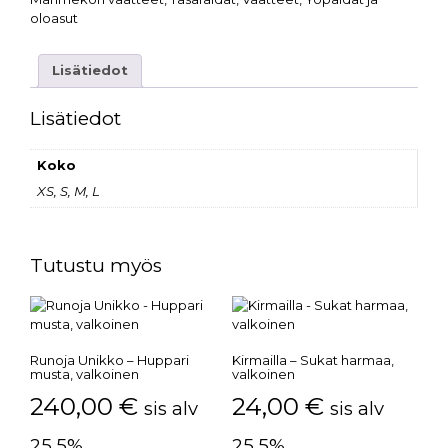
oloasut
Lisätiedot
Lisätiedot
Koko
XS, S, M, L
Tutustu myös
Runoja Unikko – Huppari
Kirmailla – Sukat harmaa,
musta, valkoinen
valkoinen
240,00
€
24,00
€
sis alv
sis alv
25,5%
25,5%