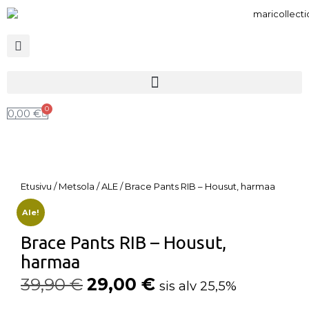
0
0,00
€
Etusivu
/
Metsola
/
ALE
/ Brace Pants RIB – Housut, harmaa
Ale!
Brace Pants RIB – Housut,
harmaa
39,90
€
29,00
€
sis alv 25,5%