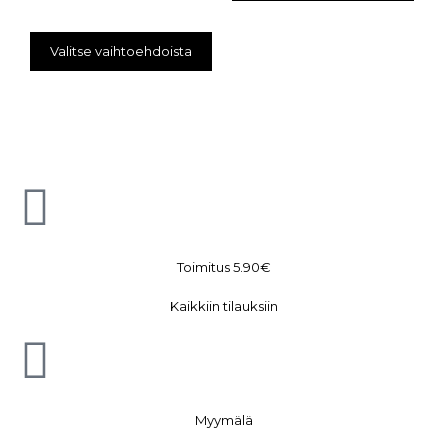
Valitse vaihtoehdoista
Toimitus 5.90€
Kaikkiin tilauksiin
Myymälä