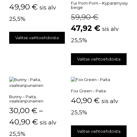
Fur Pom Pom – Kypärämyssy
49,90
€
sis alv
beige
59,90
€
25,5%
47,92
€
sis alv
Valitse vaihtoehdoista
25,5%
Valitse vaihtoehdoista
Fox Green – Paita
Bunny – Paita,
40,90
€
sis alv
vaaleanpunainen
30,00
€
–
25,5%
40,90
€
sis alv
Valitse vaihtoehdoista
25,5%