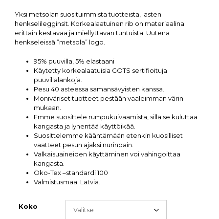
Yksi metsolan suosituimmista tuotteista, lasten
henkselilegginsit. Korkealaatuinen rib on materiaalina
erittäin kestävää ja miellyttävän tuntuista. Uutena
henkseleissä ”metsola” logo.
95% puuvilla, 5% elastaani
Käytetty korkealaatuisia GOTS sertifioituja
puuvillalankoja.
Pesu 40 asteessa samansävyisten kanssa.
Moniväriset tuotteet pestään vaaleimman värin
mukaan.
Emme suosittele rumpukuivaamista, sillä se kuluttaa
kangasta ja lyhentää käyttöikää.
Suosittelemme kääntämään etenkin kuosilliset
vaatteet pesun ajaksi nurinpäin.
Valkaisuaineiden käyttäminen voi vahingoittaa
kangasta.
Öko-Tex –standardi 100
Valmistusmaa: Latvia.
Koko