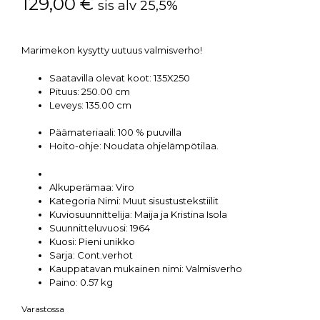
129,00
€
sis alv 25,5%
Marimekon kysytty uutuus valmisverho!
Saatavilla olevat koot:
135X250
Pituus:
250.00 cm
Leveys:
135.00 cm
Päämateriaali:
100 % puuvilla
Hoito-ohje:
Noudata ohjelämpötilaa.
Alkuperämaa:
Viro
Kategoria Nimi:
Muut sisustustekstiilit
Kuviosuunnittelija:
Maija ja Kristina Isola
Suunnitteluvuosi:
1964
Kuosi:
Pieni unikko
Sarja:
Cont.verhot
Kauppatavan mukainen nimi:
Valmisverho
Paino:
0.57 kg
Varastossa