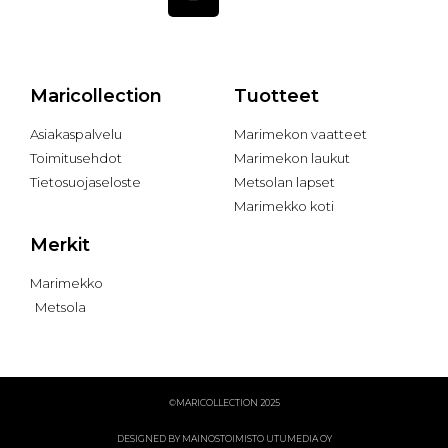
Maricollection
Tuotteet
Asiakaspalvelu
Marimekon vaatteet
Toimitusehdot
Marimekon laukut
Tietosuojaseloste
Metsolan lapset
Marimekko koti
Merkit
Marimekko
Metsola
©MARICOLLECTION 2025
DESIGNED BY MAINOSTOIMISTO UTUMEDIA OY