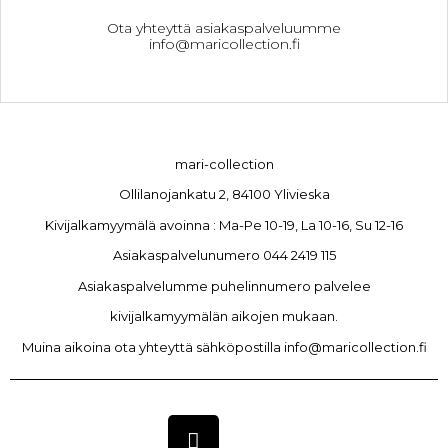
Ota yhteyttä asiakaspalveluumme
info@maricollection.fi
mari-collection
Ollilanojankatu 2, 84100 Ylivieska
Kivijalkamyymälä avoinna : Ma-Pe 10-19, La 10-16, Su 12-16
Asiakaspalvelunumero 044 2419 115
Asiakaspalvelumme puhelinnumero palvelee
kivijalkamyymälän aikojen mukaan.
Muina aikoina ota yhteyttä sähköpostilla info@maricollection.fi