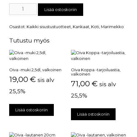
Lisää ostoskoriin
Osastot:
Kaikki sisustustuotteet
,
Kankaat
,
Koti
,
Marimekko
Tutustu myös
Oiva -muki 2,5dl, valkoinen
Oiva Koppa -tarjoiluastia,
valkoinen
19,00
€
sis alv
71,00
€
sis alv
25,5%
25,5%
Lisää ostoskoriin
Lisää ostoskoriin