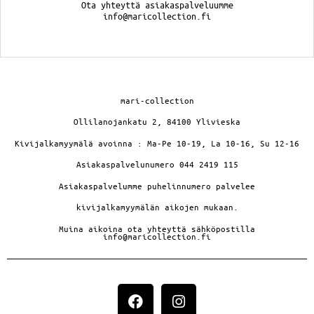
Ota yhteyttä asiakaspalveluumme
info@maricollection.fi
mari-collection
Ollilanojankatu 2, 84100 Ylivieska
Kivijalkamyymälä avoinna : Ma-Pe 10-19, La 10-16, Su 12-16
Asiakaspalvelunumero 044 2419 115
Asiakaspalvelumme puhelinnumero palvelee
kivijalkamyymälän aikojen mukaan.
Muina aikoina ota yhteyttä sähköpostilla
info@maricollection.fi