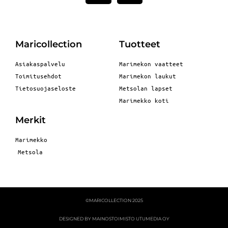
Maricollection
Tuotteet
Asiakaspalvelu
Marimekon vaatteet
Toimitusehdot
Marimekon laukut
Tietosuojaseloste
Metsolan lapset
Marimekko koti
Merkit
Marimekko
Metsola
©MARICOLLECTION 2025
DESIGNED BY MAINOSTOIMISTO UTUMEDIA OY