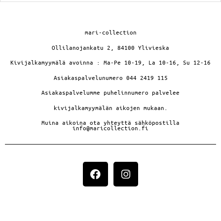
mari-collection
Ollilanojankatu 2, 84100 Ylivieska
Kivijalkamyymälä avoinna : Ma-Pe 10-19, La 10-16, Su 12-16
Asiakaspalvelunumero 044 2419 115
Asiakaspalvelumme puhelinnumero palvelee
kivijalkamyymälän aikojen mukaan.
Muina aikoina ota yhteyttä sähköpostilla
info@maricollection.fi