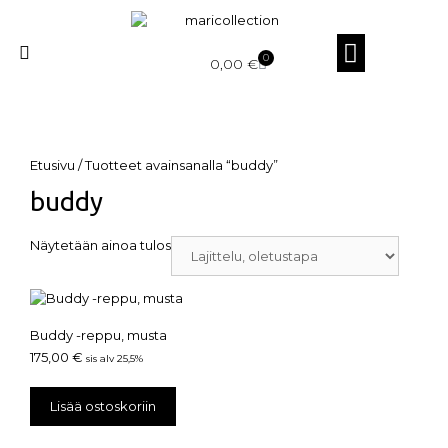
0
0,00
€
Etusivu
/ Tuotteet avainsanalla “buddy”
buddy
Näytetään ainoa tulos
Buddy -reppu, musta
175,00
€
sis alv 25,5%
Lisää ostoskoriin