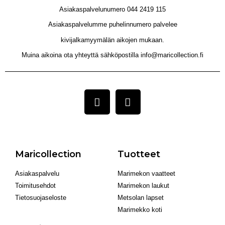
Asiakaspalvelunumero 044 2419 115
Asiakaspalvelumme puhelinnumero palvelee
kivijalkamyymälän aikojen mukaan.
Muina aikoina ota yhteyttä sähköpostilla info@maricollection.fi
Maricollection
Tuotteet
Asiakaspalvelu
Marimekon vaatteet
Toimitusehdot
Marimekon laukut
Tietosuojaseloste
Metsolan lapset
Marimekko koti