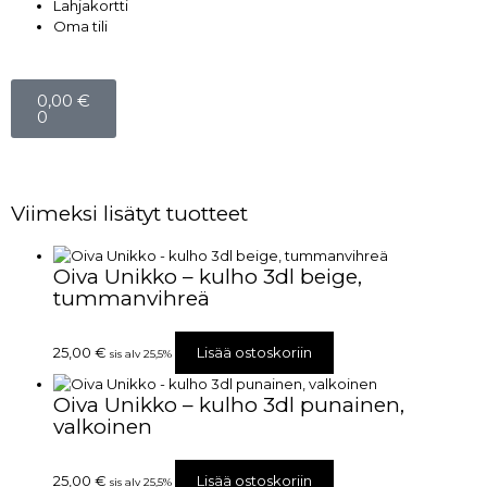
Lahjakortti
Oma tili
0,00
€
0
Viimeksi lisätyt tuotteet
Oiva Unikko – kulho 3dl beige,
tummanvihreä
25,00
€
Lisää ostoskoriin
sis alv 25,5%
Oiva Unikko – kulho 3dl punainen,
valkoinen
25,00
€
Lisää ostoskoriin
sis alv 25,5%