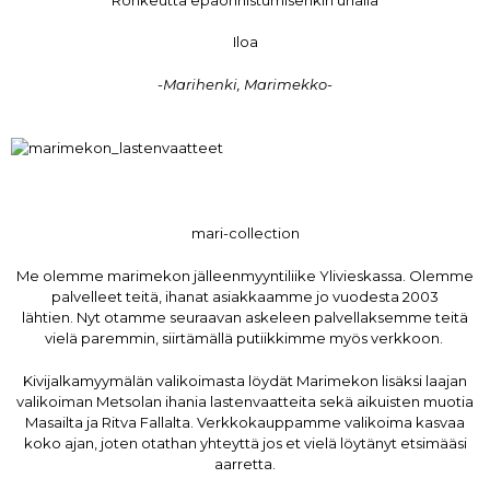
Iloa
-Marihenki, Marimekko-
mari-collection
Me olemme marimekon jälleenmyyntiliike Ylivieskassa. Olemme
palvelleet teitä, ihanat asiakkaamme jo vuodesta 2003
lähtien.
Nyt otamme seuraavan askeleen palvellaksemme teitä
vielä paremmin, siirtämällä putiikkimme myös verkkoon.
Kivijalkamyymälän valikoimasta löydät Marimekon lisäksi laajan
valikoiman
Metsolan ihania lastenvaatteita sekä aikuisten muotia
Masailta ja Ritva Fallalta. Verkkokauppamme valikoima kasvaa
koko ajan, joten otathan yhteyttä jos et vielä löytänyt etsimääsi
aarretta.