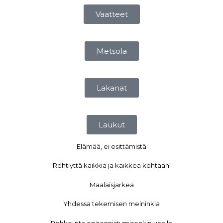
Vaatteet
Metsola
Lakanat
Laukut
Elämää, ei esittämistä
Rehtiyttä kaikkia ja kaikkea kohtaan
Maalaisjärkeä
Yhdessä tekemisen meininkiä
Rohkeutta epäonnistumisenkin uhalla