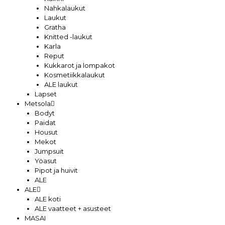
Nahkalaukut
Laukut
Gratha
Knitted -laukut
Karla
Reput
Kukkarot ja lompakot
Kosmetiikkalaukut
ALE laukut
Lapset
Metsola
Bodyt
Paidat
Housut
Mekot
Jumpsuit
Yöasut
Pipot ja huivit
ALE
ALE
ALE koti
ALE vaatteet + asusteet
MASAI