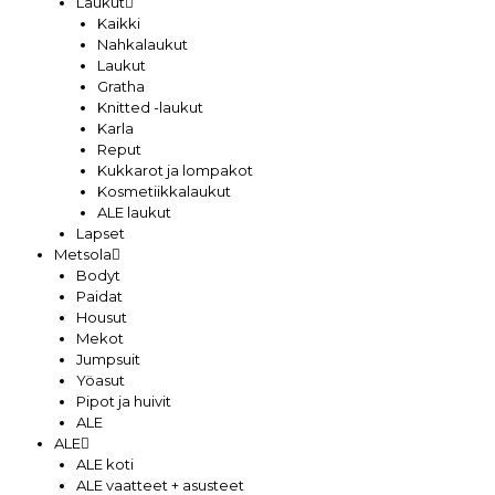
Laukut
Kaikki
Nahkalaukut
Laukut
Gratha
Knitted -laukut
Karla
Reput
Kukkarot ja lompakot
Kosmetiikkalaukut
ALE laukut
Lapset
Metsola
Bodyt
Paidat
Housut
Mekot
Jumpsuit
Yöasut
Pipot ja huivit
ALE
ALE
ALE koti
ALE vaatteet + asusteet