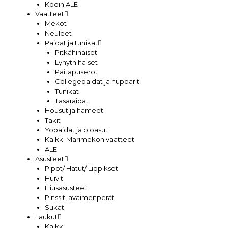
Kodin ALE
Vaatteet
Mekot
Neuleet
Paidat ja tunikat
Pitkähihaiset
Lyhythihaiset
Paitapuserot
Collegepaidat ja hupparit
Tunikat
Tasaraidat
Housut ja hameet
Takit
Yöpaidat ja oloasut
Kaikki Marimekon vaatteet
ALE
Asusteet
Pipot/ Hatut/ Lippikset
Huivit
Hiusasusteet
Pinssit, avaimenperät
Sukat
Laukut
Kaikki