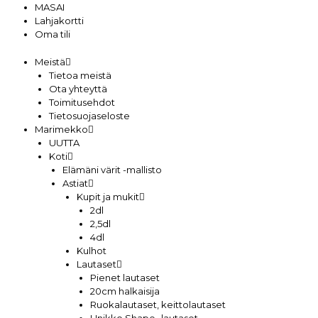
MASAI
Lahjakortti
Oma tili
Meistä
Tietoa meistä
Ota yhteyttä
Toimitusehdot
Tietosuojaseloste
Marimekko
UUTTA
Koti
Elämäni värit -mallisto
Astiat
Kupit ja mukit
2dl
2,5dl
4dl
Kulhot
Lautaset
Pienet lautaset
20cm halkaisija
Ruokalautaset, keittolautaset
Unikko Shape -lautaset