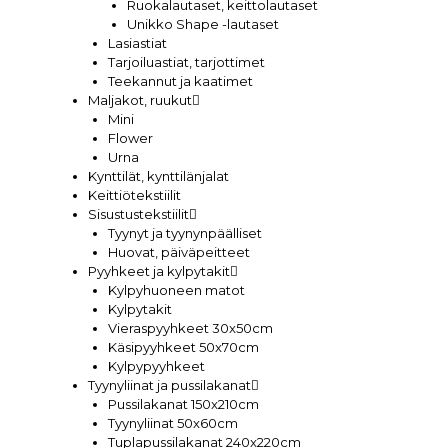
Ruokalautaset, keittolautaset
Unikko Shape -lautaset
Lasiastiat
Tarjoiluastiat, tarjottimet
Teekannut ja kaatimet
Maljakot, ruukut
Mini
Flower
Urna
Kynttilät, kynttilänjalat
Keittiötekstiilit
Sisustustekstiilit
Tyynyt ja tyynynpäälliset
Huovat, päiväpeitteet
Pyyhkeet ja kylpytakit
Kylpyhuoneen matot
Kylpytakit
Vieraspyyhkeet 30x50cm
Käsipyyhkeet 50x70cm
Kylpypyyhkeet
Tyynyliinat ja pussilakanat
Pussilakanat 150x210cm
Tyynyliinat 50x60cm
Tuplapussilakanat 240x220cm