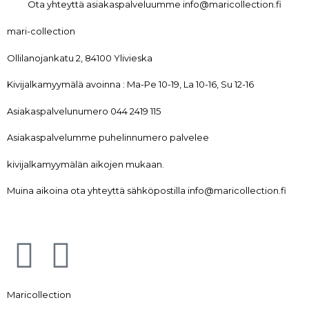
Ota yhteyttä asiakaspalveluumme info@maricollection.fi
mari-collection
Ollilanojankatu 2, 84100 Ylivieska
Kivijalkamyymälä avoinna : Ma-Pe 10-19, La 10-16, Su 12-16
Asiakaspalvelunumero 044 2419 115
Asiakaspalvelumme puhelinnumero palvelee
kivijalkamyymälän aikojen mukaan.
Muina aikoina ota yhteyttä sähköpostilla info@maricollection.fi
Maricollection