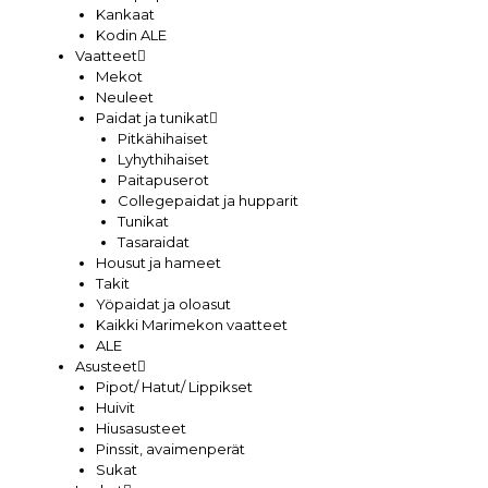
Kankaat
Kodin ALE
Vaatteet
Mekot
Neuleet
Paidat ja tunikat
Pitkähihaiset
Lyhythihaiset
Paitapuserot
Collegepaidat ja hupparit
Tunikat
Tasaraidat
Housut ja hameet
Takit
Yöpaidat ja oloasut
Kaikki Marimekon vaatteet
ALE
Asusteet
Pipot/ Hatut/ Lippikset
Huivit
Hiusasusteet
Pinssit, avaimenperät
Sukat