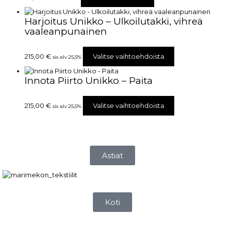
Harjoitus Unikko – Ulkoilutakki, vihreä
vaaleanpunainen
215,00
€
Valitse vaihtoehdoista
sis alv 25,5%
Innota Piirto Unikko – Paita
215,00
€
Valitse vaihtoehdoista
sis alv 25,5%
Astiat
Koti