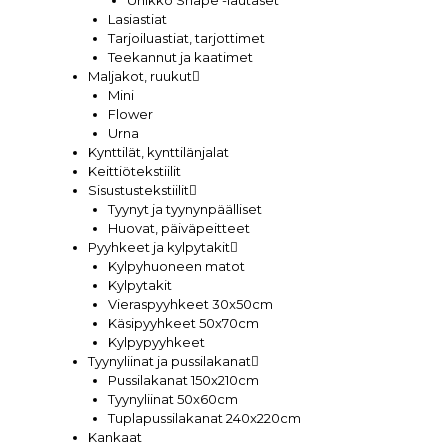
Lasiastiat
Tarjoiluastiat, tarjottimet
Teekannut ja kaatimet
Maljakot, ruukut
Mini
Flower
Urna
Kynttilät, kynttilänjalat
Keittiötekstiilit
Sisustustekstiilit
Tyynyt ja tyynynpäälliset
Huovat, päiväpeitteet
Pyyhkeet ja kylpytakit
Kylpyhuoneen matot
Kylpytakit
Vieraspyyhkeet 30x50cm
Käsipyyhkeet 50x70cm
Kylpypyyhkeet
Tyynyliinat ja pussilakanat
Pussilakanat 150x210cm
Tyynyliinat 50x60cm
Tuplapussilakanat 240x220cm
Kankaat